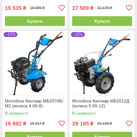
15 535
27 569
₴
₴
18 095 ₴
31 475 ₴
Купити
Купити
–12%
–12%
Мотоблок Кентавр МБ2070Б/
Мотоблок Кентавр МБ2012Д
М2 (колеса 4.00-8)
(колеса 5.00-12)
В наявності
В наявності
16 882
29 185
₴
₴
19 217 ₴
33 136 ₴
Купити
Купити