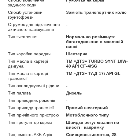
заднього ходу
Спосіб установки
Замість транспортних коліс
грунтофрези
Струмок для підключення
-
активного навішування
Тип зчеплення
Нормально розімкнуте
багатодискове в масляній
ванні
Тип коробки передач
Шестерна
Тип масла в картері
ТМ «ДТЗ» TURBO SYNT 10W-
двигуна
40 API CF-4/SG
Тип масла в картері
ТМ «ДТЗ» ТАД-17і API GL-
трансмісії
Тип охолоджуючої рідини
-
Тип палива
Дизель
Тип приводних ременів
-
Тип приводу трансмісії
Прямий шестерний
Тип причіпного пристрою
Мотоблочного типу
Тип і регулятор керма
Швидке регулювання по
висоті і напрямку
Тип, ємність АКБ А∙рік
Свинцево-кислотна, 28