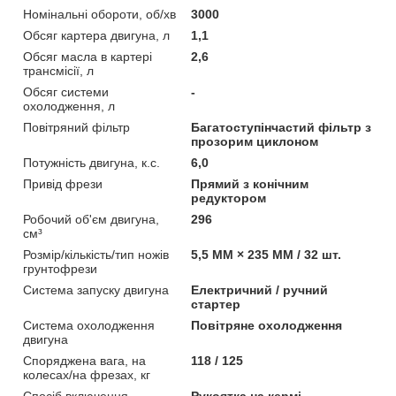
Номінальні обороти, об/хв
3000
Обсяг картера двигуна, л
1,1
Обсяг масла в картері
2,6
трансмісії, л
Обсяг системи
-
охолодження, л
Повітряний фільтр
Багатоступінчастий фільтр з
прозорим циклоном
Потужність двигуна, к.с.
6,0
Привід фрези
Прямий з конічним
редуктором
Робочий об'єм двигуна,
296
см³
Розмір/кількість/тип ножів
5,5 ММ × 235 ММ / 32 шт.
грунтофрези
Система запуску двигуна
Електричний / ручний
стартер
Система охолодження
Повітряне охолодження
двигуна
Споряджена вага, на
118 / 125
колесах/на фрезах, кг
Спосіб включення
Рукоятка на кермі