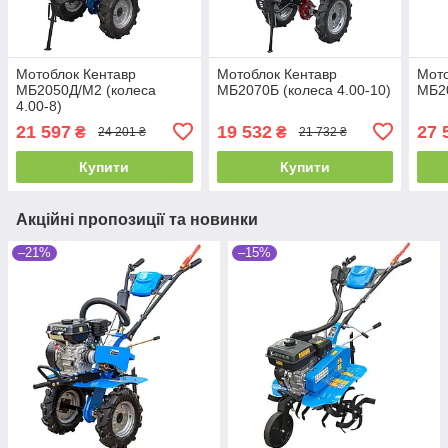
Мотоблок Кентавр
Мотоблок Кентавр
Мото
МБ2050Д/М2 (колеса
МБ2070Б (колеса 4.00-10)
МБ20
4.00-8)
21 597
19 532
27 
₴
₴
24 201 ₴
21 732 ₴
Купити
Купити
Акційні пропозиції та новинки
–21%
–15%