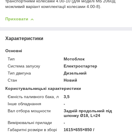
транспортними колесами 4.00-10 (для моделі МБ 2060Д
можливий варіант комплектації колесами 4.00-8).
Приховати
Характеристики
Основні
Тип
Мотоблок
Система запуску
Електростартер
Тип двигуна
Дизельний
Стан
Новий
Користувальницькі характеристики
Ємність паливного бака, л
3,5
Інше обладнання
-
Вал отбора мощности
Задній продольний під
шпонку Ø18, L=24
Вимірювальні прилади
-
Габаритні розміри в зборі
1615×655×850 /