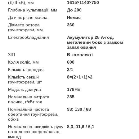
(ДхШхВ), мм
1615×1140×750
Глибина культивації, мм
До 200
Датчик рівня масла
Немає
Діаметр ротора
360
грунтофрези, мм
Електрообладнання
Акумулятор 28 А∙год,
металевий бокс з замком
запалювання
ЗІП
В комплекті
Колія коліс, мм
600
Кількість передач
2/1
Кількість секцій
8=(2+1+1)×2
грунтофрези, шт
Модель двигуна
178FE
Номінальна витрата
285
палива, г/кВт∙год
Номінальна частота
93; 130 / 68
обертання грунтофрези,
об/хв
Номінальна швидкість руху
8,3; 11,6 / 6,1
на колесах вперед/назад,
км/год