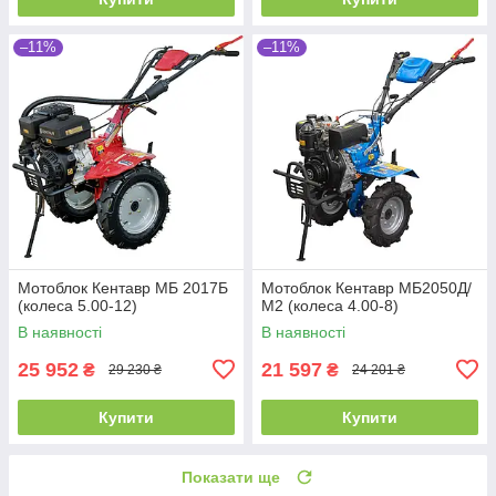
–11%
–11%
Мотоблок Кентавр МБ 2017Б
Мотоблок Кентавр МБ2050Д/
(колеса 5.00-12)
М2 (колеса 4.00-8)
В наявності
В наявності
25 952
21 597
₴
₴
29 230 ₴
24 201 ₴
Купити
Купити
Показати ще