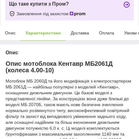
Що таке купити з Пром?
Замовлення під захистом
Опис
Характеристики
Доставка
Оплата
Умови 
Опис
Опис мотоблока Кентавр МБ2061Д
(колеса 4.00-10)
Мотоблок МБ 2060Д та його модифікація з електростартером
МБ 2061Д — найбільш популярні з моделей «Кентавр»,
оснащених дизельним двигуном. Це базові моделі з
представленої лінійки. За конструкцією вони дуже близькі до
моделі МБ 2070Б, також мають нове безпечне зчеплення
нормально розімкнутого типу, високоефективний повітряний
фільтр та захист від випадкового увімкнення заднього ходу,
але оснащені надійним та більш економним дизельним
двигуном потужністю 6,0 к. с. Ці моделі комплектуються
ґрунтофрезами з максимальним захопленням 1140 мм та