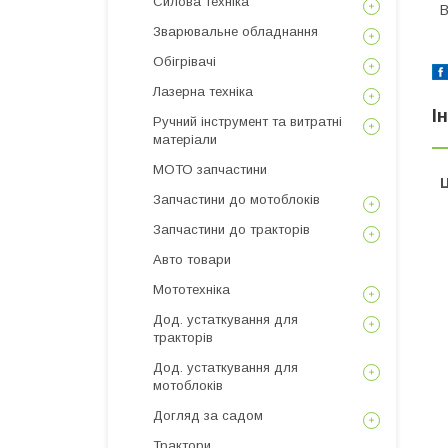
Силова техніка
В
Зварювальне обладнання
Обігрівачі
Лазерна техніка
І
Ручний інструмент та витратні
матеріали
МОТО запчастини
Ц
Запчастини до мотоблоків
Запчастини до тракторів
Авто товари
Мототехніка
Дод. устаткування для
тракторів
Дод. устаткування для
мотоблоків
Догляд за садом
Трактори