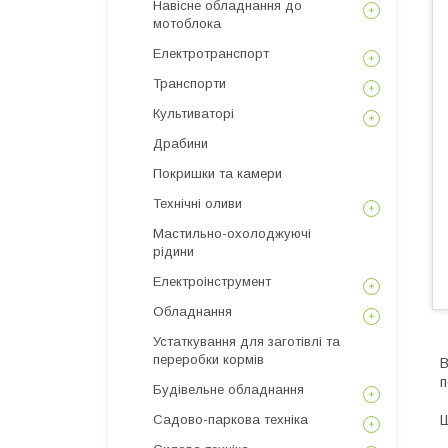
Навісне обладнання до
мотоблока
Електротранспорт
Транспорти
Культиваторі
Драбини
Покришки та камери
Технічні оливи
Мастильно-охолоджуючі
рідини
Електроінструмент
Обладнання
Устаткування для заготівлі та
переробки кормів
В
п
Будівельне обладнання
Садово-паркова техніка
Ш