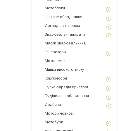
Мотоблоки
Навісне обладнання
Догляд за газоном
Зварювальні апарати
Маски зварювальника
Генератори
Мотопомпи
Мийки високого тиску
Компресори
Пуско-зарядні пристрої
Будівельне обладнання
Драбини
Мотори човнові
Мотобури
Архів продукції