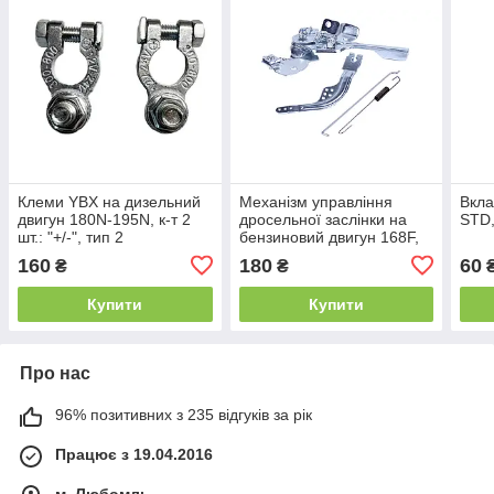
Клеми YBX на дизельний
Механізм управління
Вкла
двигун 180N-195N, к-т 2
дросельної заслінки на
STD,
шт.: "+/-", тип 2
бензиновий двигун 168F,
к-т: 4 елементи
160
180
60
₴
₴
Купити
Купити
Про нас
96% позитивних з 235 відгуків за рік
Працює з 19.04.2016
м. Любомль