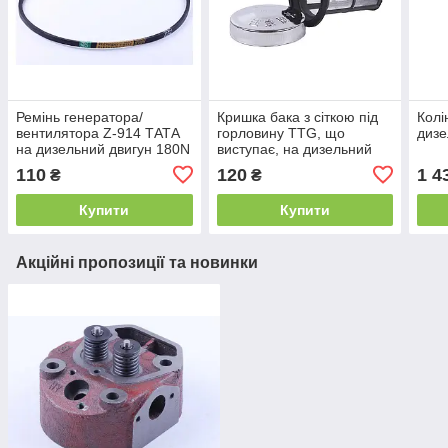
Ремінь генератора/
Кришка бака з сіткою під
Колі
вентилятора Z-914 ТАТА
горловину TTG, що
дизе
на дизельний двигун 180N
виступає, на дизельний
двигун 180N
110
120
1 4
₴
₴
Купити
Купити
Акційні пропозиції та новинки