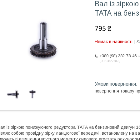
Вал із зірко
TATA на бенз
795 ₴
Немає в наявності
К
+380 (98) 282-78-46
0982827846
повернення товару п
ал із зіркою понижуючого редуктора TATA на бензиновий двигун 16
вляє собою провідну зірку ланцюгової передачі, встановлену на 
лужить підвищення крутного моменту силового агрегату рахунок з