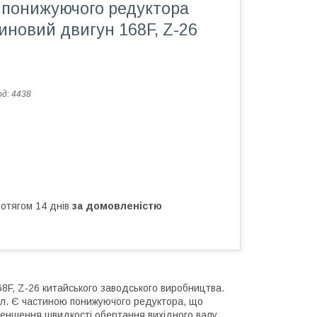
ю понижуючого редуктора
иновий двигун 168F, Z-26
од:
4438
ротягом 14 днів
за домовленістю
8F, Z-26 китайського заводського виробництва.
вал. Є частиною понижуючого редуктора, що
меншення швидкості обертання вихідного валу.