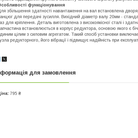
Особливості функціонування
ля збільшення здатності навантаження на вал встановлена дворя
анцюг для передачі зусилля. Вихідний діаметр валу 20мм - станд
аз для кріплення. Деталь виготовлена з високоякісної сталі і здат
апчастина встановлюється в корпус редуктора, основою якого є бі
диним цілим з силовим агрегатом. Такий спосіб установки виключа
узла редукторного, його вібрації і підвищує надійність при експлуат
нформація для замовлення
іна:
795 ₴