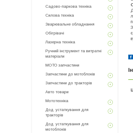
Садово-паркова техніка
Д
Силова техніка
л
п
Зварювальне обладнання
З
є
Обігрівачі
в
Лазерна техніка
Ручний інструмент та витратні
матеріали
МОТО запчастини
І
Запчастини до мотоблоків
Запчастини до тракторів
Ц
Авто товари
Мототехніка
Дод. устаткування для
тракторів
Дод. устаткування для
мотоблоків