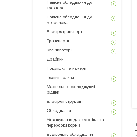
Навісне обладнання до
трактора
Навісне обладнання до
мотоблока
Електротранспорт
Транспорти
Культиваторі
Драбини
Покришки та камери
Технічні оливи
Мастильно-охолоджуючі
рідини
Електроінструмент
Обладнання
Устаткування для заготівлі та
В
переробки кормів
Я
Будівельне обладнання
с