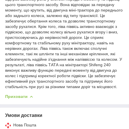
цього транспортного засобу. Вона відповідає за передачу
моменту, що крутить, від двигуна міні-трактора до переднього
або заднього колеса, залежно від типу трансмісії. Це
забезпечує обертання колеса та дозволяє транспортному
засобу рухатися. Крім того, ліва піввісь активно взаємодіє з
підвіскою, що дозволяє колесу вільно рухатися вгору і вниз,
пристосовуючись до нерівностей дороги. Це сприяє
комфортному та стабільному руху мінітрактору, навіть на
нерівних дорогах. Ліва піввісь також включає сполучні
елементи, такі як шплінти та інші механізми кріплення, які
забезпечують надійне з'єднання між напіввіссю та колесом. У
результаті, ліва піввісь ТАТА на мінітракторі Shifeng 240
виконує важливу функцію передачі моменту від двигуна до
колес і підтримці коректної роботи підвіски. Це забезпечує
ефективний рух транспортного засобу та підтримує його
стабільність при русі за різними типами доріг та місцевості.
Приховати
Умови доставки
Нова Пошта