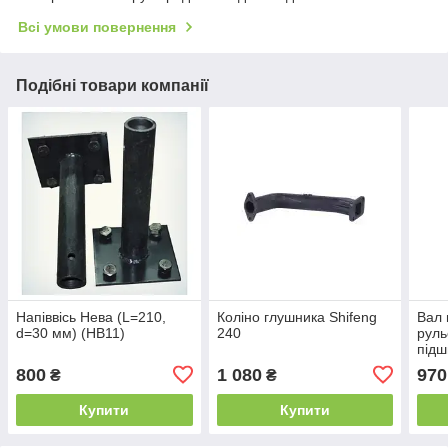
Всі умови повернення
Подібні товари компанії
Напіввісь Нева (L=210,
Коліно глушника Shifeng
Вал 
d=30 мм) (НВ11)
240
руль
підш
800
1 080
970
₴
₴
Купити
Купити