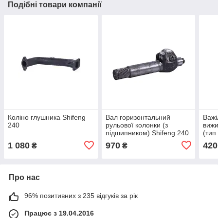
Подібні товари компанії
Коліно глушника Shifeng
Вал горизонтальний
Важі
240
рульової колонки (з
вижи
підшипником) Shifeng 240
(тип
Xing
1 080
970
420
₴
₴
Tais
Про нас
96% позитивних з 235 відгуків за рік
Працює з 19.04.2016