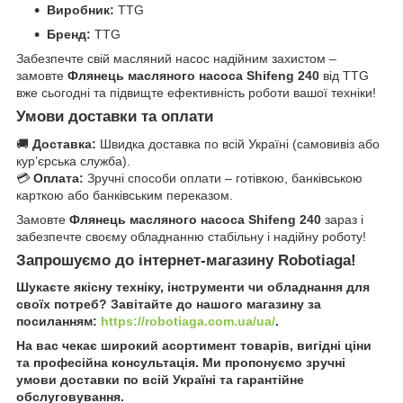
Виробник:
TTG
Бренд:
TTG
Забезпечте свій масляний насос надійним захистом –
замовте
Флянець масляного насоса Shifeng 240
від TTG
вже сьогодні та підвищте ефективність роботи вашої техніки!
Умови доставки та оплати
🚚
Доставка:
Швидка доставка по всій Україні (самовивіз або
кур’єрська служба).
💳
Оплата:
Зручні способи оплати – готівкою, банківською
карткою або банківським переказом.
Замовте
Флянець масляного насоса Shifeng 240
зараз і
забезпечте своєму обладнанню стабільну і надійну роботу!
Запрошуємо до інтернет-магазину Robotiaga!
Шукаєте якісну техніку, інструменти чи обладнання для
своїх потреб? Завітайте до нашого магазину за
посиланням:
https://robotiaga.com.ua/ua/
.
На вас чекає широкий асортимент товарів, вигідні ціни
та професійна консультація. Ми пропонуємо зручні
умови доставки по всій Україні та гарантійне
обслуговування.