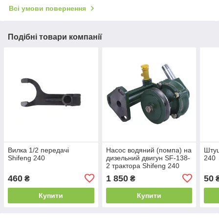
Всі умови повернення
Подібні товари компанії
Вилка 1/2 передачі
Насос водяний (помпа) на
Штуц
Shifeng 240
дизельний двигун SF-138-
240
2 трактора Shifeng 240
460
1 850
50
₴
₴
Купити
Купити