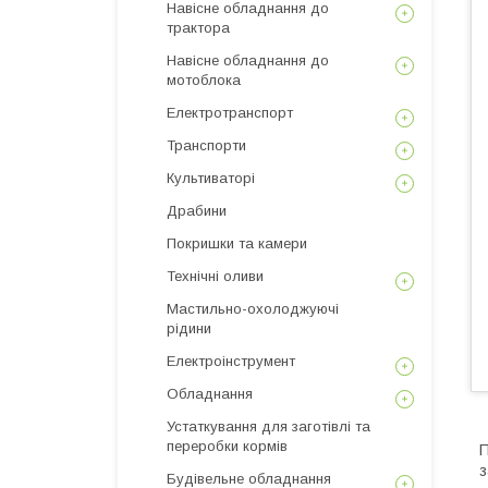
Навісне обладнання до
трактора
Навісне обладнання до
мотоблока
Електротранспорт
Транспорти
Культиваторі
Драбини
Покришки та камери
Технічні оливи
Мастильно-охолоджуючі
рідини
Електроінструмент
Обладнання
Устаткування для заготівлі та
переробки кормів
П
з
Будівельне обладнання