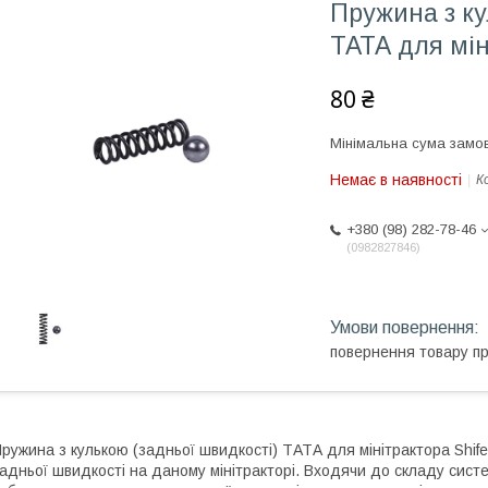
Пружина з ку
ТАТА для мін
80 ₴
Мінімальна сума замов
Немає в наявності
К
+380 (98) 282-78-46
0982827846
повернення товару п
ружина з кулькою (задньої швидкості) ТАТА для мінітрактора Shif
адньої швидкості на даному мінітракторі. Входячи до складу сист