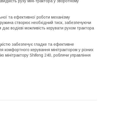
идкість руху міні-трактора у зворотному
ьної та ефективної роботи механізму
 пружина створює необхідний тиск, забезпечуючи
 дає водієві можливість керувати рухом трактора
кістю забезпечує гладке та ефективне
 комфортного керування мінітрактором у різних
ю мінітрактору Shifeng 240, роблячи управління