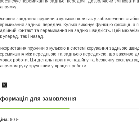
абезпечує перемикання задньої передачі, дозволяючи змінювати шв
апрямку.
сновне завдання пружини з кулькою полягає у забезпеченні стабіл
еремикання задньої передачі. Кулька виконує функцію фіксації, а
адійний контакт та перемикання на задню швидкість. Цей механізм
к уперед, так і назад.
икористання пружини з кулькою в системі керування задньою швид
еремикання між передньою та задньою передачею, що важливо для
мовах роботи. Ця деталь гарантує надійну та безпечну експлуатаці
апрямом руху зручнішим у процесі роботи.
нформація для замовлення
іна:
80 ₴