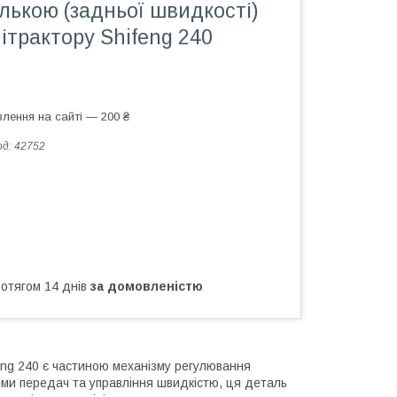
лькою (задньої швидкості)
ітрактору Shifeng 240
лення на сайті — 200 ₴
од:
42752
ротягом 14 днів
за домовленістю
eng 240 є частиною механізму регулювання
еми передач та управління швидкістю, ця деталь