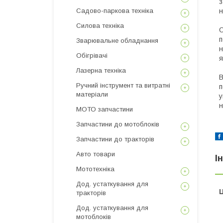
з
Садово-паркова техніка
н
Силова техніка
О
п
Зварювальне обладнання
н
Обігрівачі
я
Лазерна техніка
В
Ручний інструмент та витратні
п
матеріали
у
н
МОТО запчастини
Запчастини до мотоблоків
Запчастини до тракторів
Авто товари
І
Мототехніка
Дод. устаткування для
Ц
тракторів
Дод. устаткування для
мотоблоків