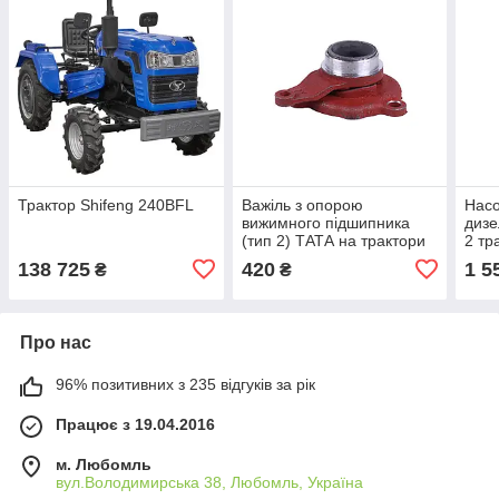
Трактор Shifeng 240BFL
Важіль з опорою
Насо
вижимного підшипника
дизе
(тип 2) ТАТА на трактори
2 тр
Xingtai 24B, Shifeng 244,
138 725
420
1 5
₴
₴
Taishan 24
Про нас
96% позитивних з 235 відгуків за рік
Працює з 19.04.2016
м. Любомль
вул.Володимирська 38, Любомль, Україна