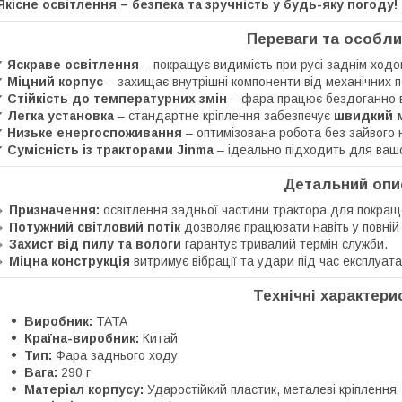
Якісне освітлення – безпека та зручність у будь-яку погоду!
Переваги та особл
✔
Яскраве освітлення
– покращує видимість при русі заднім ходо
✔
Міцний корпус
– захищає внутрішні компоненти від механічних 
✔
Стійкість до температурних змін
– фара працює бездоганно в 
✔
Легка установка
– стандартне кріплення забезпечує
швидкий м
✔
Низьке енергоспоживання
– оптимізована робота без зайвого
✔
Сумісність із тракторами Jinma
– ідеально підходить для вашо
Детальний опи
🔹
Призначення:
освітлення задньої частини трактора для покраще
🔹
Потужний світловий потік
дозволяє працювати навіть у повній 
🔹
Захист від пилу та вологи
гарантує тривалий термін служби.
🔹
Міцна конструкція
витримує вібрації та удари під час експлуатац
Технічні характери
Виробник:
TATA
Країна-виробник:
Китай
Тип:
Фара заднього ходу
Вага:
290 г
Матеріал корпусу:
Ударостійкий пластик, металеві кріплення