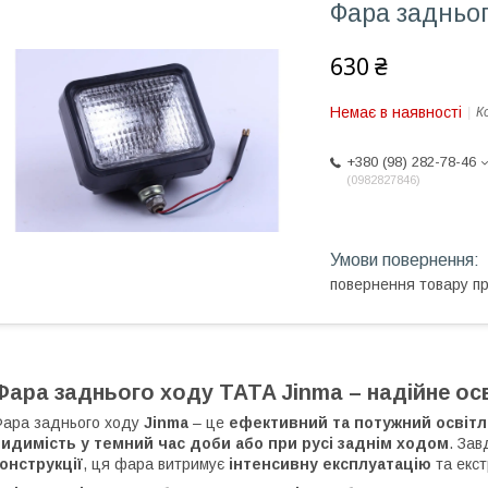
Фара задньог
630 ₴
Немає в наявності
К
+380 (98) 282-78-46
0982827846
повернення товару п
Фара заднього ходу TATA Jinma – надійне ос
ара заднього ходу
Jinma
– це
ефективний та потужний освіт
идимість у темний час доби або при русі заднім ходом
. За
онструкції
, ця фара витримує
інтенсивну експлуатацію
та екст