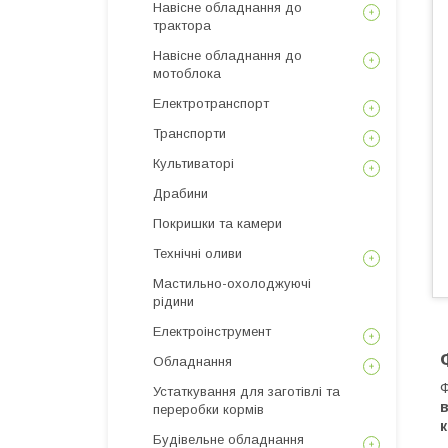
Навісне обладнання до
трактора
Навісне обладнання до
мотоблока
Електротранспорт
Транспорти
Культиваторі
Драбини
Покришки та камери
Технічні оливи
Мастильно-охолоджуючі
рідини
Електроінструмент
Обладнання
Ф
Устаткування для заготівлі та
в
переробки кормів
к
Будівельне обладнання