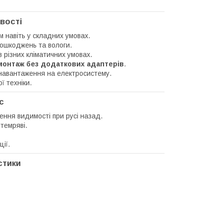
ивості
м навіть у складних умовах.
пошкоджень та вологи.
різних кліматичних умовах.
онтаж без додаткових адаптерів
.
 навантаження на електросистему.
ї техніки.
с
ння видимості при русі назад.
темряві.
ії.
стики