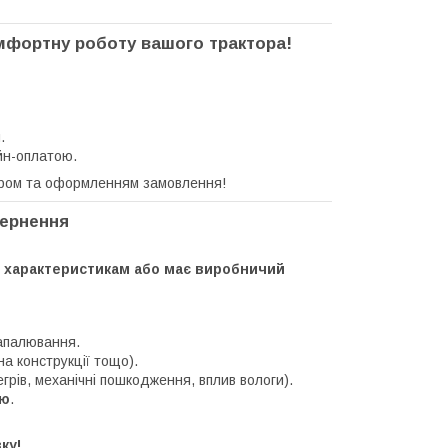
омфортну роботу вашого трактора!
.
йн-оплатою.
ром та оформленням замовлення!
вернення
 характеристикам або має виробничий
запалювання.
на конструкції тощо).
грів, механічні пошкодження, вплив вологи).
єю
.
ку!