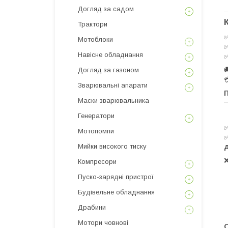
Догляд за садом
Трактори
Мотоблоки
Навісне обладнання
Догляд за газоном
Зварювальні апарати
П
Маски зварювальника
Генератори
Мотопомпи
✅
Мийки високого тиску
Компресори
Пуско-зарядні пристрої
Будівельне обладнання
Драбини
Мотори човнові