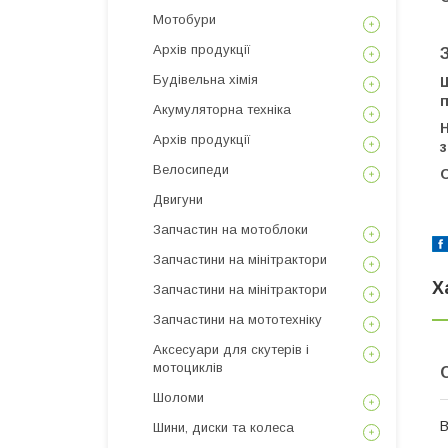
Мотобури
Архів продукції
Будівельна хімія
Ш
Акумуляторна техніка
Н
Архів продукції
з
Велосипеди
О
Двигуни
Запчастин на мотоблоки
Запчастини на мінітрактори
Х
Запчастини на мінітрактори
Запчастини на мототехніку
Аксесуари для скутерів і
мотоциклів
Шоломи
В
Шини, диски та колеса