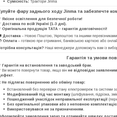
Сумісність:
Трактори Jinma
Купуйте фару заднього ходу Jinma та забезпечте к
✅
Якісне освітлення для безпечної роботи!
✅
Доставка по всій Україні (1-3 дні).
✅
Оригінальна продукція TATA – гарантія довговічності!
🚚
Доставка
– Новою Поштою, Укрпоштою та іншими перевізниками
💳
Оплата
– готівкою при отриманні, банківською карткою або онла
отрібна консультація?
Наші менеджери допоможуть вам із вибо
Гарантія та умови по
✅
Гарантія на встановлення та заводський брак
.
 Ви можете повернути товар, якщо він
не відповідає заявленим
дефект
.
❌
Не підлягає поверненню або обміну товар:
Встановлений без перевірки стану електромереж та системи 
Модифікований під час монтажу
(шліфування, підрізка, змі
Пошкоджений унаслідок неправильної експлуатації
(пере
Без оригінальної упаковки або з неповною комплектаці
Використовувався не за призначенням
.
Оформлюйте замовлення зараз та отримайте швидку достав