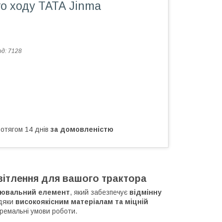
о ходу ТАТА Jinma
од:
7128
ротягом 14 днів
за домовленістю
вітлення для вашого трактора
лювальний елемент
, який забезпечує
відмінну
вдяки
високоякісним матеріалам та міцній
ремальні умови роботи.