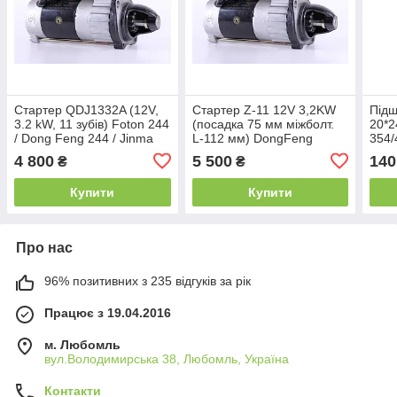
Стартер QDJ1332A (12V,
Стартер Z-11 12V 3,2KW
Підш
3.2 kW, 11 зубів) Foton 244
(посадка 75 мм міжболт.
20*2
/ Dong Feng 244 / Jinma
L-112 мм) DongFeng
354/
244 / Xingtai 244 / ДТЗ
244/354/404, Xingtai
4 800
5 500
140
₴
₴
244.4
180/220/240
Купити
Купити
Про нас
96% позитивних з 235 відгуків за рік
Працює з 19.04.2016
м. Любомль
вул.Володимирська 38, Любомль, Україна
Контакти