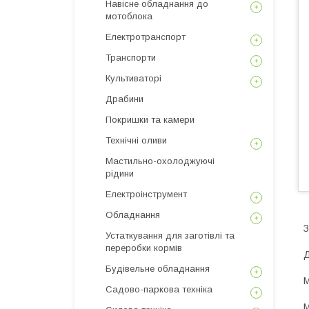
Навісне обладнання до
мотоблока
Електротранспорт
Транспорти
Культиваторі
Драбини
Покришки та камери
Технічні оливи
Мастильно-охолоджуючі
рідини
Електроінструмент
Обладнання
З
Устаткування для заготівлі та
переробки кормів
Д
Будівельне обладнання
М
Садово-паркова техніка
М