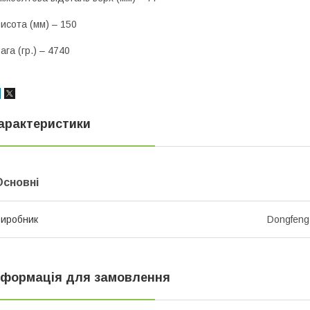
исота (мм) – 150
ага (гр.) – 4740
арактеристики
Основні
иробник
Dongfeng
нформація для замовлення