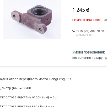
1 245 ₴
Немає в наявності
К
+380 (98) 282-78-46
0982827846
повернення товару п
адня опора переднього моста DongFeng 354
іаметр (мм) – 90/80
іжболтова відстань опори (мм) – 180
іжболтова відстань верх (мм) – 77