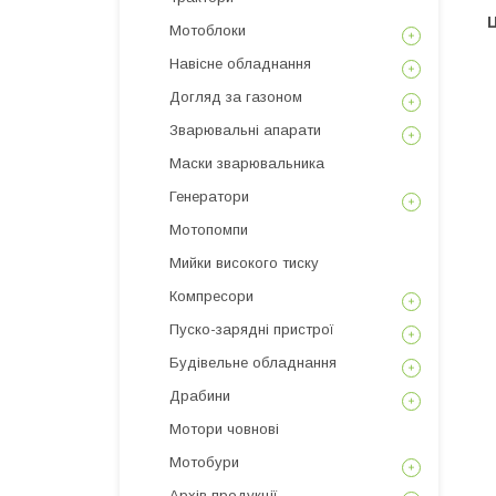
Ц
Мотоблоки
Навісне обладнання
Догляд за газоном
Зварювальні апарати
Маски зварювальника
Генератори
Мотопомпи
Мийки високого тиску
Компресори
Пуско-зарядні пристрої
Будівельне обладнання
Драбини
Мотори човнові
Мотобури
Архів продукції