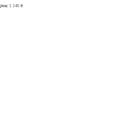
іна:
1 245 ₴