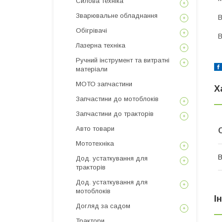
Силова техніка
Зварювальне обладнання
В
Обігрівачі
В
Лазерна техніка
Ручний інструмент та витратні
матеріали
МОТО запчастини
Х
Запчастини до мотоблоків
Запчастини до тракторів
Авто товари
Мототехніка
В
Дод. устаткування для
тракторів
Дод. устаткування для
мотоблоків
І
Догляд за садом
Трактори