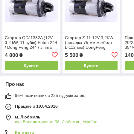
Стартер QDJ1332A (12V,
Стартер Z-11 12V 3,2KW
Підш
3.2 kW, 11 зубів) Foton 244
(посадка 75 мм міжболт.
20*2
/ Dong Feng 244 / Jinma
L-112 мм) DongFeng
354/
244 / Xingtai 244 / ДТЗ
244/354/404, Xingtai
4 800
5 500
140
₴
₴
244.4
180/220/240
Купити
Купити
Про нас
96% позитивних з 235 відгуків за рік
Працює з 19.04.2016
м. Любомль
вул.Володимирська 38, Любомль, Україна
Контакти