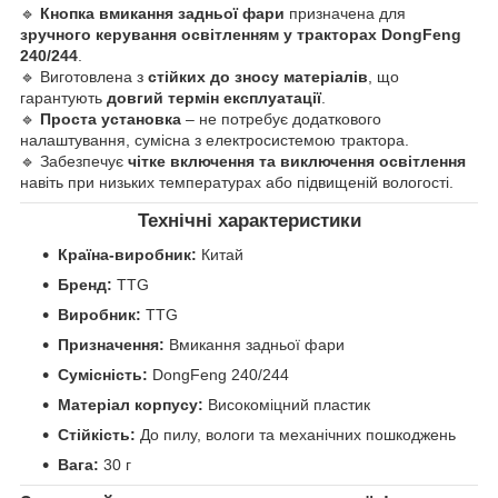
🔹
Кнопка вмикання задньої фари
призначена для
зручного керування освітленням у тракторах DongFeng
240/244
.
🔹 Виготовлена з
стійких до зносу матеріалів
, що
гарантують
довгий термін експлуатації
.
🔹
Проста установка
– не потребує додаткового
налаштування, сумісна з електросистемою трактора.
🔹 Забезпечує
чітке включення та виключення освітлення
навіть при низьких температурах або підвищеній вологості.
Технічні характеристики
Країна-виробник:
Китай
Бренд:
TTG
Виробник:
TTG
Призначення:
Вмикання задньої фари
Сумісність:
DongFeng 240/244
Матеріал корпусу:
Високоміцний пластик
Стійкість:
До пилу, вологи та механічних пошкоджень
Вага:
30 г