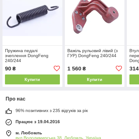
Пружина педалі
Важіль рульовий лівий (з
Втул
зчеплення DongFeng
ГУР) DongFeng 240/244
пере
240/244
Dong
240/
90
1 560
314
₴
₴
діам
Купити
Купити
Про нас
96% позитивних з 235 відгуків за рік
Працює з 19.04.2016
м. Любомль
вул.Володимирська 38, Любомль, Україна