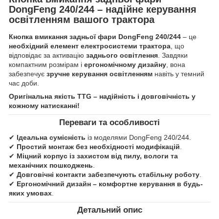
DongFeng 240/244 – надійне керування
освітленням вашого трактора
Кнопка вмикання задньої фари DongFeng 240/244
– це
необхідний елемент електросистеми трактора
, що
відповідає за активацію
заднього освітлення
. Завдяки
компактним розмірам і
ергономічному дизайну
, вона
забезпечує
зручне керування освітленням
навіть у темний
час доби.
Оригінальна якість TTG – надійність і довговічність у
кожному натисканні!
Переваги та особливості
✔
Ідеальна сумісність
із моделями DongFeng 240/244.
✔
Простий монтаж без необхідності модифікацій
.
✔
Міцний корпус із захистом від пилу, вологи та
механічних пошкоджень
.
✔
Довговічні контакти забезпечують стабільну роботу
.
✔
Ергономічний дизайн – комфортне керування в будь-
яких умовах
.
Детальний опис