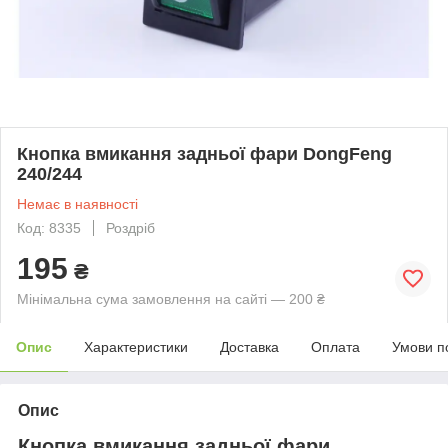
Кнопка вмикання задньої фари DongFeng
240/244
Немає в наявності
Код: 8335
Роздріб
195
₴
Мінімальна сума замовлення на сайті — 200 ₴
Опис
Характеристики
Доставка
Оплата
Умови п
Опис
Кнопка вмикання задньої фари