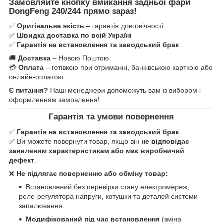
Замовляйте кнопку вмикання задньої фари
DongFeng 240/244 прямо зараз!
✅
Оригінальна якість
– гарантія довговічності
✅
Швидка доставка по всій Україні
✅
Гарантія на встановлення та заводський брак
🚚
Доставка
– Новою Поштою.
💳
Оплата
– готівкою при отриманні, банківською карткою або
онлайн-оплатою.
Є питання?
Наші менеджери допоможуть вам із вибором і
оформленням замовлення!
Гарантія та умови повернення
✅
Гарантія на встановлення та заводський брак
.
✅ Ви можете повернути товар, якщо він
не відповідає
заявленим характеристикам або має виробничий
дефект
.
❌
Не підлягає поверненню або обміну товар:
Встановлений без перевірки стану електромереж,
реле-регулятора напруги, котушки та деталей системи
запалювання.
Модифікований під час встановлення
(зміна