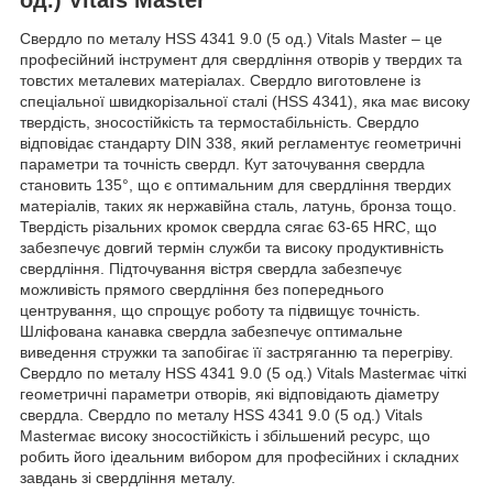
Свердло по металу HSS 4341 9.0 (5 од.) Vitals Master – це
професійний інструмент для свердління отворів у твердих та
товстих металевих матеріалах. Свердло виготовлене із
спеціальної швидкорізальної сталі (HSS 4341), яка має високу
твердість, зносостійкість та термостабільність. Свердло
відповідає стандарту DIN 338, який регламентує геометричні
параметри та точність свердл. Кут заточування свердла
становить 135°, що є оптимальним для свердління твердих
матеріалів, таких як нержавійна сталь, латунь, бронза тощо.
Твердість різальних кромок свердла сягає 63-65 HRC, що
забезпечує довгий термін служби та високу продуктивність
свердління. Підточування вістря свердла забезпечує
можливість прямого свердління без попереднього
центрування, що спрощує роботу та підвищує точність.
Шліфована канавка свердла забезпечує оптимальне
виведення стружки та запобігає її застряганню та перегріву.
Свердло по металу HSS 4341 9.0 (5 од.) Vitals Masterмає чіткі
геометричні параметри отворів, які відповідають діаметру
свердла. Свердло по металу HSS 4341 9.0 (5 од.) Vitals
Masterмає високу зносостійкість і збільшений ресурс, що
робить його ідеальним вибором для професійних і складних
завдань зі свердління металу.