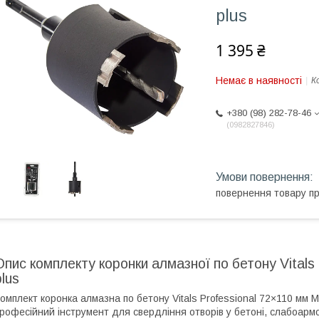
plus
1 395 ₴
Немає в наявності
К
+380 (98) 282-78-46
0982827846
повернення товару п
Опис комплекту коронки алмазної по бетону Vital
plus
омплект коронка алмазна по бетону Vitals Professional 72×110 мм 
рофесійний інструмент для свердління отворів у бетоні, слабоарм