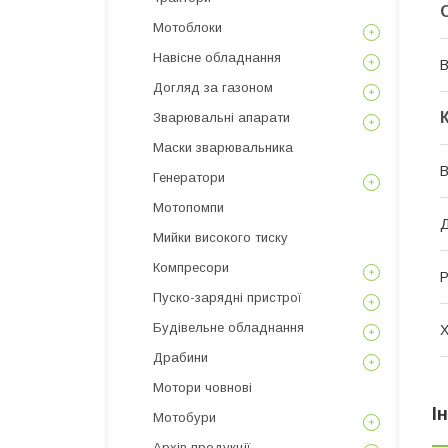
Мотоблоки
Навісне обладнання
В
Догляд за газоном
Зварювальні апарати
Маски зварювальника
В
Генератори
Мотопомпи
Д
Мийки високого тиску
Компресори
Р
Пуско-зарядні пристрої
Будівельне обладнання
Х
Драбини
Мотори човнові
І
Мотобури
Архів продукції