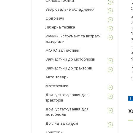
Силова техніка
г
с
Зварювальне обладнання
Б
Обігрівачі
в
Лазерна техніка
в
п
Ручний інструмент та витратні
р
матеріали
Н
МОТО запчастини
о
к
Запчастини до мотоблоків
К
Запчастини до тракторів
з
Авто товари
к
Мототехніка
Дод. устаткування для
тракторів
Дод. устаткування для
Х
мотоблоків
Догляд за садом
Трактори