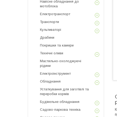
Навісне обладнання до
мотоблока
Електротранспорт
Транспорти
Культиваторі
Драбини
Покришки та камери
Технічні оливи
Мастильно-охолоджуючі
рідини
Електроінструмент
Обладнання
Устаткування для заготівлі та
переробки кормів
Будівельне обладнання
К
Садово-паркова техніка
п