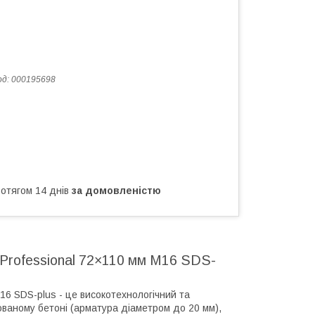
од:
000195698
ротягом 14 днів
за домовленістю
s Professional 72×110 мм М16 SDS-
М16 SDS-plus - це високотехнологічний та
ованому бетоні (арматура діаметром до 20 мм),