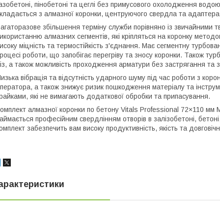
азобетоні, пінобетоні та цеглі без примусового охолодження вод
кладається з алмазної коронки, центруючого свердла та адаптера 
агаторазове збільшення терміну служби порівняно із звичайними 
икористанню алмазних сегментів, які кріпляться на коронку мето
исоку міцність та термостійкість з'єднання. Має сегментну турбова
роцесі роботи, що запобігає перегріву та зносу коронки. Також тур
із, а також можливість проходження арматури без застрягання та з
изька вібрація та відсутність ударного шуму під час роботи з кор
ператора, а також знижує ризик пошкодження матеріалу та інструме
райками, які не вимагають додаткової обробки та припасування.
омплект алмазної коронки по бетону Vitals Professional 72×110 мм 
аймається професійним свердлінням отворів в залізобетоні, бетоні
омплект забезпечить вам високу продуктивність, якість та довговічн
арактеристики