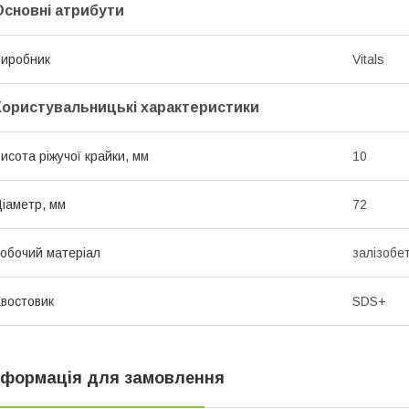
Основні атрибути
иробник
Vitals
Користувальницькі характеристики
исота ріжучої крайки, мм
10
іаметр, мм
72
обочий матеріал
залізобет
востовик
SDS+
нформація для замовлення