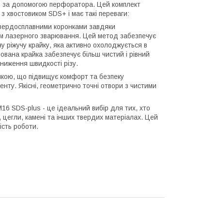
ою за допомогою перфоратора. Цей комплект
з хвостовиком SDS+ і має такі переваги:
твердосплавними коронками завдяки
дом лазерного зварювання. Цей метод забезпечує
ну ріжучу крайку, яка активно охолоджується в
бована крайка забезпечує більш чистий і рівний
ниження швидкості різу.
онкою, що підвищує комфорт та безпеку
нту. Якісні, геометрично точні отвори з чистими
М16 SDS-plus - це ідеальний вибір для тих, хто
, цегли, камені та інших твердих матеріалах. Цей
ість роботи.