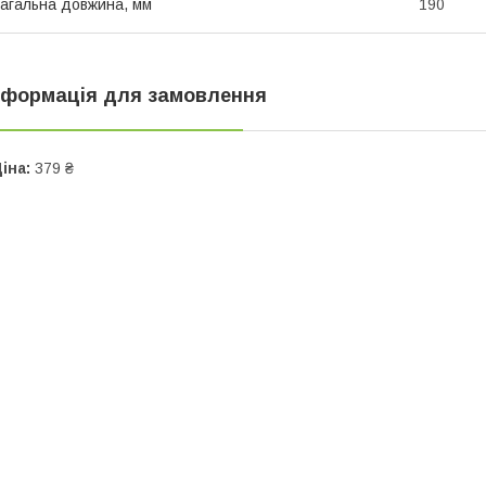
агальна довжина, мм
190
нформація для замовлення
іна:
379 ₴