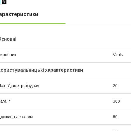
арактеристики
Основні
иробник
Vitals
Користувальницькі характеристики
ax. Діаметр різу, мм
20
ага, г
360
овжина леза, мм
60