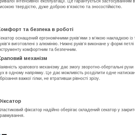
ривалої інтенсивної експлуатації. Це гарантується застосуванням в
исокою твердістю, дуже доброю в’язкістю та зносостійкістю.
Комфорт та безпека в роботі
екатор оснащений ергономічними руків’ями з м’якою накладкою із
уків’я виготовлені з алюмінію. Нижнє руків’я виконане у формі петл
нструменту комфортним та безпечним.
Храповий механізм
аявність храпового механізму дає змогу зворотно-обертальні рухи 
ух в одному напрямку. Це дає можливість розділити одне натискан
брізання важкої гілки, не втративши рівності зрізу.
Фіксатор
ластиковий фіксатор надійно оберігає складений секатор у закри
равмування.