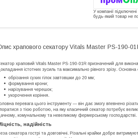
У компанії підключені
будь-який товар не п
Опис храпового секатору Vitals Master PS-190-0
екатор храповий Vitals Master PS-190-01R призначений для викон
окладання істотних зусиль та максимально рівного зрізу. Основна
обрізання сухих гілок завтовшки до 20 мм;
формування крони;
нарізування черешок;
укорочення коріння.
оловна перевага цього інструменту — він дає змогу впевнено різати т
поратися з тією роботою, на яку класичний секатор потребує вели
ачному, комунальному та невеликому фермерському господарстві.
Міцність, надійність
еза секатора гострі та довговічні. Різальні крайки добре витримую