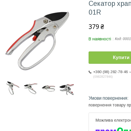
Секатор храп
01R
379 ₴
В наявності
Код:
0001
Купити
+380 (98) 282-78-46
0982827846
повернення товару п