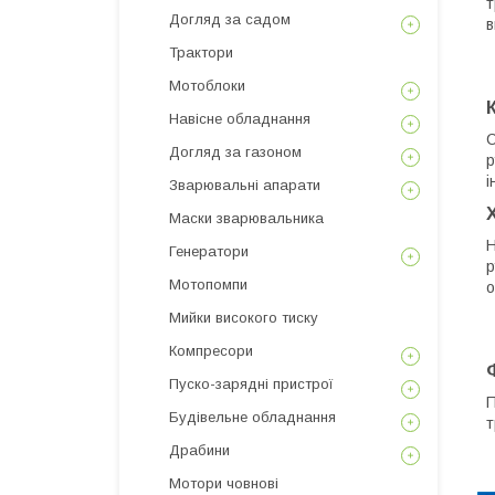
т
Догляд за садом
в
Трактори
Мотоблоки
Навісне обладнання
С
Догляд за газоном
р
і
Зварювальні апарати
Маски зварювальника
Н
Генератори
р
Мотопомпи
о
Мийки високого тиску
Компресори
Пуско-зарядні пристрої
П
Будівельне обладнання
т
Драбини
Мотори човнові