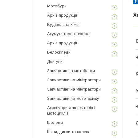
Мотобури
Х
Архів продукції
Будівельна хімія
Акумуляторна техніка
Архів продукції
Велосипеди
В
Двигуни
Запчастин на мотоблоки
Запчастини на мінітрактори
Запчастини на мінітрактори
M
Запчастини на мототехніку
В
Аксесуари для скутерів і
мотоциклів
Шоломи
Д
Шини, диски та колеса