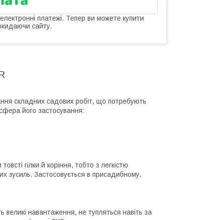
 електронні платежі. Тепер ви можете купити
окидаючи сайту.
1R
ання складних садових робіт, що потребують
 сфера його застосування:
овсті гілки й коріння, тобто з легкістю
ких зусиль. Застосовується в присадибному,
ть великі навантаження, не тупляться навіть за