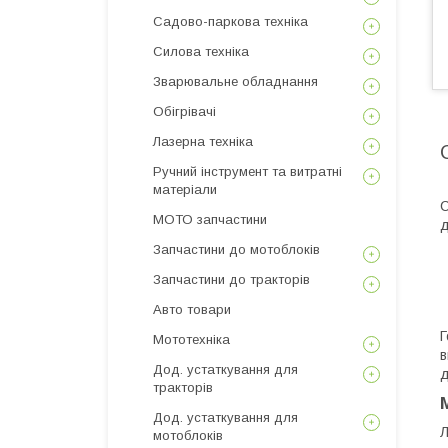
Садово-паркова техніка
Силова техніка
Зварювальне обладнання
Обігрівачі
Лазерна техніка
Ручний інструмент та витратні
матеріали
С
МОТО запчастини
д
Запчастини до мотоблоків
Запчастини до тракторів
Авто товари
Г
Мототехніка
в
Дод. устаткування для
д
тракторів
Дод. устаткування для
Л
мотоблоків