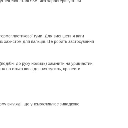
углецевої сталі SK5, яка характеризується
 термопластикової гуми. Для зменшення ваги
і із захистом для пальців. Це робить застосування
(подібні до руху ножиць) замінити на уривчастий
ня на кілька послідовних зусиль, провести
тому вигляді, що унеможливлює випадкове