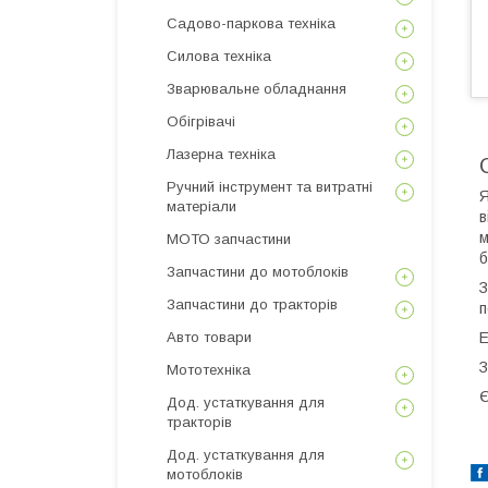
Садово-паркова техніка
Силова техніка
Зварювальне обладнання
Обігрівачі
Лазерна техніка
Ручний інструмент та витратні
Я
матеріали
в
м
МОТО запчастини
б
Запчастини до мотоблоків
З
Запчастини до тракторів
п
Е
Авто товари
З
Мототехніка
Є
Дод. устаткування для
тракторів
Дод. устаткування для
мотоблоків