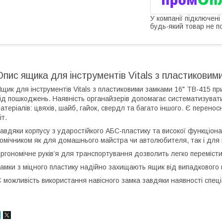
У компанії підключені
будь-який товар не п
Опис ящика для інструментів Vitals з пластиковим
щик для інструментів Vitals з пластиковими замками 16" TB-415 пр
ід пошкоджень. Наявність органайзерів допомагає систематизуват
атеріалів: цвяхів, шайб, гайок, свердл та багато іншого. Є перено
іт.
авдяки корпусу з ударостійкого АБС-пластику та високої функціона
омічником як для домашнього майстра чи автолюбителя, так і для 
ргономічне руків’я для транспортування дозволить легко перемісти
амки з міцного пластику надійно захищають ящик від випадкового 
 можливість використання навісного замка завдяки наявності спеці