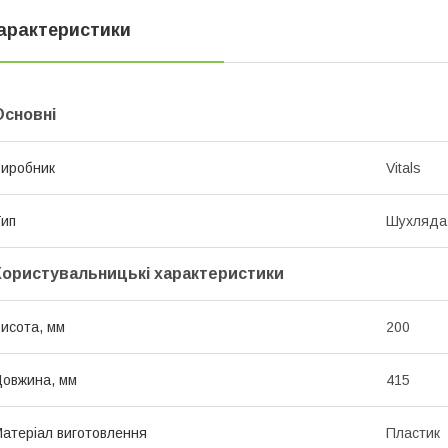
арактеристики
Основні
иробник
Vitals
ип
Шухляда
Користувальницькі характеристики
исота, мм
200
овжина, мм
415
атеріал виготовлення
Пластик