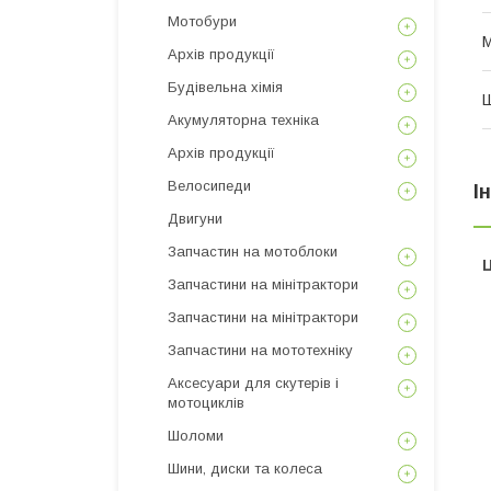
Мотобури
М
Архів продукції
Будівельна хімія
Ш
Акумуляторна техніка
Архів продукції
Велосипеди
І
Двигуни
Запчастин на мотоблоки
Ц
Запчастини на мінітрактори
Запчастини на мінітрактори
Запчастини на мототехніку
Аксесуари для скутерів і
мотоциклів
Шоломи
Шини, диски та колеса