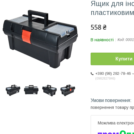
Ящик для інс
пластиковим
558 ₴
В наявності
Код:
0001
Купити
+380 (98) 282-78-46
0982827846
повернення товару п