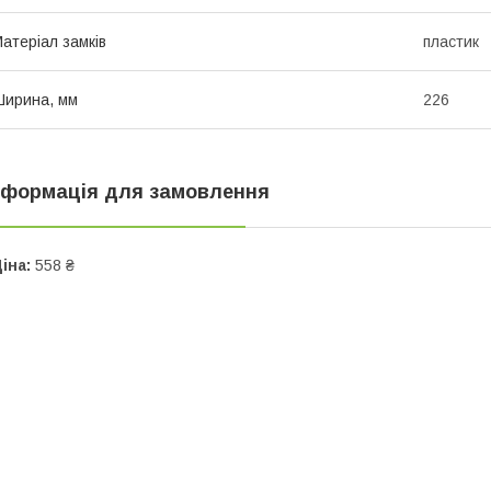
атеріал замків
пластик
ирина, мм
226
нформація для замовлення
іна:
558 ₴