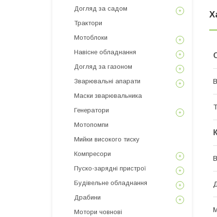
Догляд за садом
Х
Трактори
Мотоблоки
Навісне обладнання
Догляд за газоном
В
Зварювальні апарати
Маски зварювальника
Т
Генератори
Мотопомпи
Мийки високого тиску
Компресори
В
Пуско-зарядні пристрої
Будівельне обладнання
Д
Драбини
М
Мотори човнові