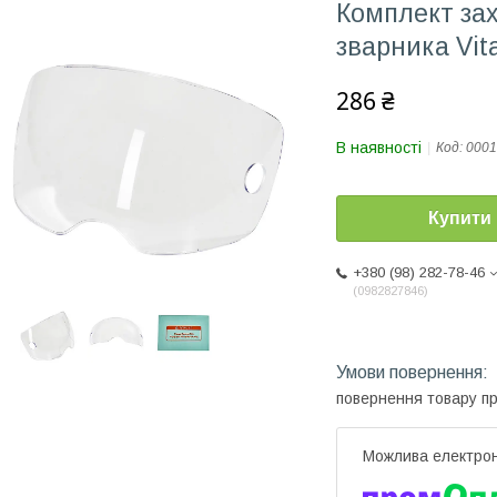
Комплект зах
зварника Vita
286 ₴
В наявності
Код:
0001
Купити
+380 (98) 282-78-46
0982827846
повернення товару п