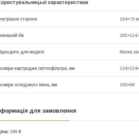
Користувальницькі характеристики
нутрішня сторона
104×73 м
овнішній бік
205×124 
ідходить для моделі
Маска зва
озміри картриджа світлофільтра, мм
134×124×
озміри оглядового вікна, мм
100×68
нформація для замовлення
іна:
286 ₴