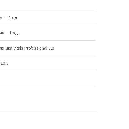
м — 1 од.
мм – 1 од.
рника Vitals Professional 3.0
10,5