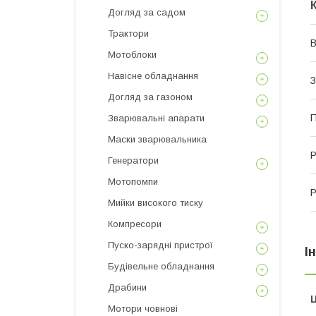
Догляд за садом
Трактори
В
Мотоблоки
Навісне обладнання
З
Догляд за газоном
П
Зварювальні апарати
Маски зварювальника
Р
Генератори
Мотопомпи
Р
Мийки високого тиску
Компресори
Пуско-зарядні пристрої
І
Будівельне обладнання
Драбини
Ц
Мотори човнові