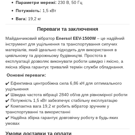
Параметри мережі:
230 В, 50 Гц
Потужність:
1,5 кВт
Вага:
19,2 кг
Переваги та заключення
Майданчиковий вібратор
Enersol EEV-1500W
– це надійний
інструмент для ущільнення та транспортування сипучих
матеріалів, який ідеально підходить для використання в
цивільному та дорожньому будівництві. Простота в
експлуатації дозволяє виконувати роботи швидко і якісно, а
якісна збірка гарантує тривалий термін служби обладнання.
Основні переваги:
✔️ Ефективна центробіжна сила 6,86 кН для оптимального
ущільнення
✔️ Швидка частота вібрації 2840 об/хв для рівномірної роботи
✔️ Потужність 1,5 кВт забезпечує стабільну експлуатацію
✔️ Компактна вага 19,2 кг робить вібратор зручним у
транспортуванні та використанні
✔️ Надійна збірка гарантує довговічну роботу в будь-яких
умовах
Умови доставки та оплати