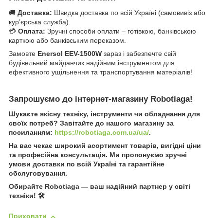
🚚
Доставка:
Швидка доставка по всій Україні (самовивіз або
кур’єрська служба).
💳
Оплата:
Зручні способи оплати – готівкою, банківською
карткою або банківським переказом.
Замовте
Enersol EEV-1500W
зараз і забезпечте свій
будівельний майданчик надійним інструментом для
ефективного ущільнення та транспортування матеріалів!
Запрошуємо до інтернет-магазину Robotiaga!
Шукаєте якісну техніку, інструменти чи обладнання для
своїх потреб? Завітайте до нашого магазину за
посиланням:
https://robotiaga.com.ua/ua/
.
На вас чекає широкий асортимент товарів, вигідні ціни
та професійна консультація. Ми пропонуємо зручні
умови доставки по всій Україні та гарантійне
обслуговування.
Обирайте Robotiaga — ваш надійний партнер у світі
техніки! 🛠️
Приховати