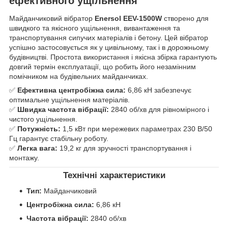
ефективного ущільнення
Майданчиковий вібратор
Enersol EEV-1500W
створено для
швидкого та якісного ущільнення, вивантаження та
транспортування сипучих матеріалів і бетону. Цей вібратор
успішно застосовується як у цивільному, так і в дорожньому
будівництві. Простота використання і якісна збірка гарантують
довгий термін експлуатації, що робить його незамінним
помічником на будівельних майданчиках.
✅
Ефективна центробіжна сила:
6,86 кН забезпечує
оптимальне ущільнення матеріалів.
✅
Швидка частота вібрації:
2840 об/хв для рівномірного і
чистого ущільнення.
✅
Потужність:
1,5 кВт при мережевих параметрах 230 В/50
Гц гарантує стабільну роботу.
✅
Легка вага:
19,2 кг для зручності транспортування і
монтажу.
Технічні характеристики
Тип:
Майданчиковий
Центробіжна сила:
6,86 кН
Частота вібрації:
2840 об/хв