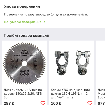
Умови повернення
Повернення товару впродовж 14 днів за домовленістю
Всі умови повернення
Подібні товари компанії
Диск пиляльний Vitals по
Клеми YBX на дизельний
Диск
дереву 180x22.2/20, ATB
двигун 180N-195N, к-т 2
Mas
60
шт.: "+/-", тип 2
180
287
160
677
₴
₴