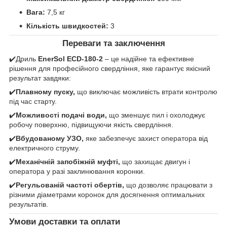
Вага:
7,5 кг
Кількість швидкостей:
3
Переваги та заключення
✔️Дриль
EnerSol ECD-180-2
– це надійне та ефективне
рішення для професійного свердління, яке гарантує якісний
результат завдяки:
✔️
Плавному пуску,
що виключає можливість втрати контролю
під час старту.
✔️
Можливості подачі води,
що зменшує пил і охолоджує
робочу поверхню, підвищуючи якість свердління.
✔️
Вбудованому УЗО,
яке забезпечує захист оператора від
електричного струму.
✔️
Механічній запобіжній муфті,
що захищає двигун і
оператора у разі заклинювання коронки.
✔️
Регульованій частоті обертів,
що дозволяє працювати з
різними діаметрами коронок для досягнення оптимальних
результатів.
Умови доставки та оплати