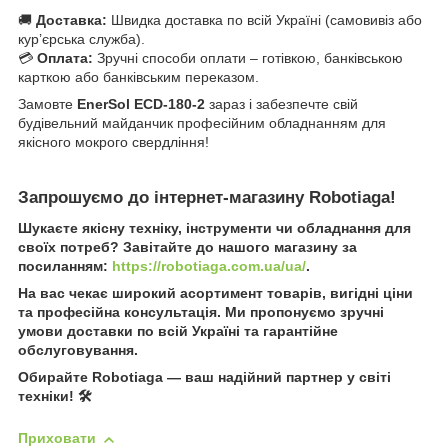
🚚
Доставка:
Швидка доставка по всій Україні (самовивіз або
кур’єрська служба).
💳
Оплата:
Зручні способи оплати – готівкою, банківською
карткою або банківським переказом.
Замовте
EnerSol ECD-180-2
зараз і забезпечте свій
будівельний майданчик професійним обладнанням для
якісного мокрого свердління!
Запрошуємо до інтернет-магазину Robotiaga!
Шукаєте якісну техніку, інструменти чи обладнання для
своїх потреб? Завітайте до нашого магазину за
посиланням:
https://robotiaga.com.ua/ua/
.
На вас чекає широкий асортимент товарів, вигідні ціни
та професійна консультація. Ми пропонуємо зручні
умови доставки по всій Україні та гарантійне
обслуговування.
Обирайте Robotiaga — ваш надійний партнер у світі
техніки! 🛠️
Приховати