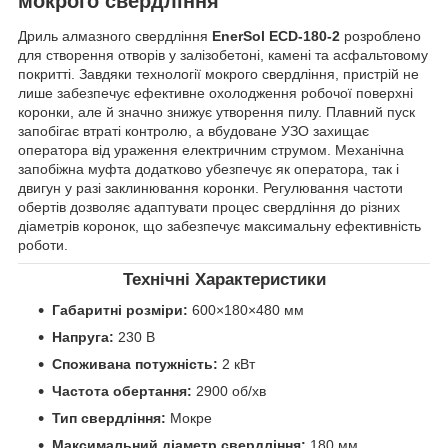
мокрого свердління
Дриль алмазного свердління
EnerSol ECD-180-2
розроблено
для створення отворів у залізобетоні, камені та асфальтовому
покритті. Завдяки технології мокрого свердління, пристрій не
лише забезпечує ефективне охолодження робочої поверхні
коронки, але й значно знижує утворення пилу. Плавний пуск
запобігає втраті контролю, а вбудоване УЗО захищає
оператора від ураження електричним струмом. Механічна
запобіжна муфта додатково убезпечує як оператора, так і
двигун у разі заклинювання коронки. Регулювання частоти
обертів дозволяє адаптувати процес свердління до різних
діаметрів коронок, що забезпечує максимальну ефективність
роботи.
Технічні Характеристики
Габаритні розміри:
600×180×480 мм
Напруга:
230 В
Споживана потужність:
2 кВт
Частота обертання:
2900 об/хв
Тип свердління:
Мокре
Максимальний діаметр свердління:
180 мм