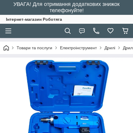
УВАГА! Для отримання додаткових знижок
телефонуйте!
Інтернет-магазин Роботяга
Товари та послуги
Електроінструмент
Дрилі
Дрил