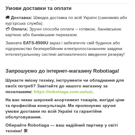
Умови доставки та оплати
🚚
Доставка:
Швидка доставка по всій Україні (самовивіз або
кур’єрська служба).
💳
Оплата:
Зручні способи оплати – готівкою, банківською
карткою або банківським переказом.
Замовте
EATS-8500U
зараз і забезпечте свій будинок або
підприємство безперебійним електропостачанням завдяки
інтелектуальному системі автоматичного введення резерву!
Запрошуємо до інтернет-магазину Robotiaga!
Шукаєте якісну техніку, інструменти чи обладнання для
своїх потреб? Завітайте до нашого магазину за
посиланням:
https://robotiaga.com.ua/ua/
.
На вас чекає широкий асортимент товарів, вигідні ціни
та професійна консультація. Ми пропонуємо зручні
умови доставки по всій Україні та гарантійне
обслуговування.
Обирайте Robotiaga — ваш надійний партнер у світі
техніки! 🛠️