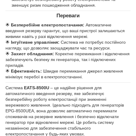
зменшує ризик пошкодження обладнання.
Переваги
🌟
Безперебійне електропостачання:
Автоматичне
введення резерву гарантує, що ваші пристрої залишаються
живими навіть у разі відключення мережі.
🌟
Інтуїтивне управління:
Система не потребує постійного
нагляду, що дозволяє заощаджувати час та ресурси.
🌟
Захист обладнання:
Коректне перемикання і відключення
забезпечують безпеку як генератора, так і підключених
приладів.
🌟
Ефективність:
Швидке перемикання джерел живлення
мінімізує перебої в електропостачанні.
Система
EATS-8500U
– це надійне рішення для
автоматичного введення резерву, яке забезпечує
безперебійну роботу електростанції при зникненні
мережевого живлення. Ідеально підходить для генераторів
EPG-8500UEA, вона дозволяє автоматично перемикати
споживачів на резервне живлення і безпечно відключати
генератор при відновленні мережі. Це робить систему
незамінною для забезпечення стабільного
електропостачання у будь-яких умовах.