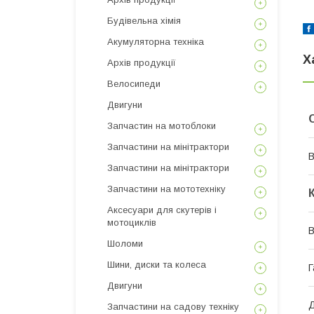
Будівельна хімія
Акумуляторна техніка
Х
Архів продукції
Велосипеди
Двигуни
Запчастин на мотоблоки
Запчастини на мінітрактори
В
Запчастини на мінітрактори
Запчастини на мототехніку
Аксесуари для скутерів і
мотоциклів
В
Шоломи
Шини, диски та колеса
Г
Двигуни
Д
Запчастини на садову техніку