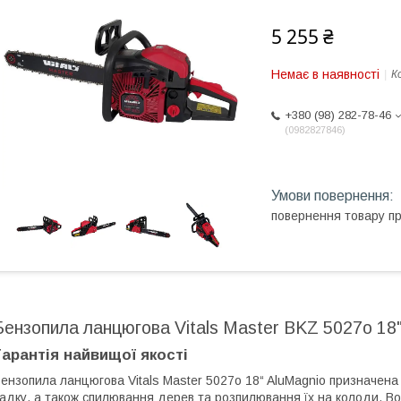
5 255 ₴
Немає в наявності
К
+380 (98) 282-78-46
0982827846
повернення товару п
Бензопила ланцюгова Vitals Master BKZ 5027o 18"
Гарантія найвищої якості
ензопила ланцюгова Vitals Master 5027o 18“ AluMagnio призначена д
адку, а також спилювання дерев та розпилювання їх на колоди. Вона