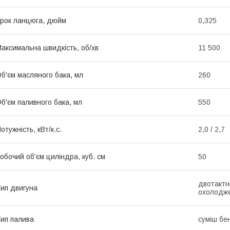
рок ланцюга, дюйм
0,325
аксимальна швидкість, об/хв
11 500
б'єм масляного бака, мл
260
б'єм паливного бака, мл
550
отужність, кВт/к.с.
2,0 / 2,7
обочий об'єм циліндра, куб. см
50
двотактн
ип двигуна
охолодж
ип палива
суміш бе