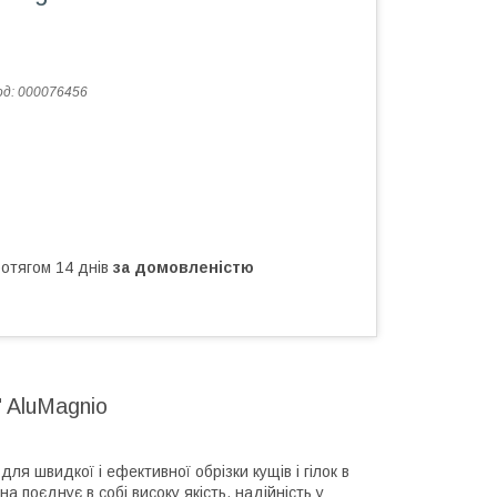
од:
000076456
ротягом 14 днів
за домовленістю
 AluMagnio
ля швидкої і ефективної обрізки кущів і гілок в
 поєднує в собі високу якість, надійність у