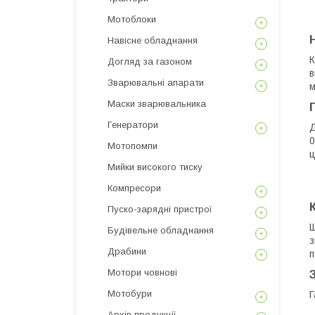
Мотоблоки
Навісне обладнання
К
Догляд за газоном
в
Зварювальні апарати
м
Маски зварювальника
Генератори
Д
0
Мотопомпи
ц
Мийки високого тиску
Компресори
Пуско-зарядні пристрої
Щ
Будівельне обладнання
з
Драбини
п
Мотори човнові
Мотобури
Г
Архів продукції