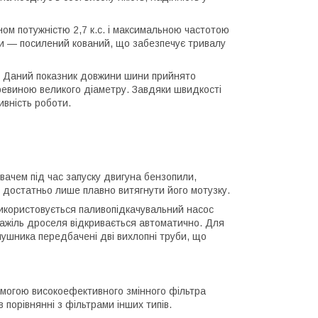
м потужністю 2,7 к.с. і максимальною частотою
или — посилений кований, що забезпечує тривалу
і. Даний показник довжини шини прийнято
деревиною великого діаметру. Завдяки швидкості
ивність роботи.
вачем під час запуску двигуна бензопили,
 достатньо лише плавно витягнути його мотузку.
 використовується паливопідкачувальний насос
 важіль дроселя відкривається автоматично. Для
лушника передбачені дві вихлопні труби, що
омогою високоефективного змінного фільтра
 порівнянні з фільтрами інших типів.