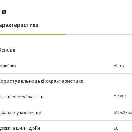
арактеристики
Основні
иробник
Vitals
Користувальницькі характеристики
аґа немаєто/брутто, кг
7,3/8,1
абарити упаковки, мм
525х285
овжина шини, дюйм
18