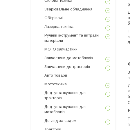
Силова техніка
р
Зварювальне обладнання
Д
о
Обігрівачі
б
Лазерна техніка
Н
Ручний інструмент та витратні
в
матеріали
л
МОТО запчастини
Запчастини до мотоблоків
Запчастини до тракторів
З
Авто товари
з
Мототехніка
Д
«
Дод. устаткування для
б
тракторів
с
Дод. устаткування для
мотоблоків
П
Догляд за садом
п
Трактори