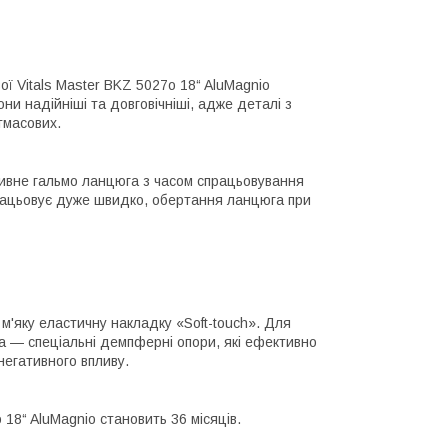
ї Vitals Master BKZ 5027o 18“ AluMagnio
они надійніші та довговічніші, адже деталі з
тмасових.
ивне гальмо ланцюга з часом спрацьовування
працьовує дуже швидко, обертання ланцюга при
м'яку еластичну накладку «Soft-touch». Для
ма — спеціальні демпферні опори, які ефективно
негативного впливу.
18“ AluMagnio становить 36 місяців.