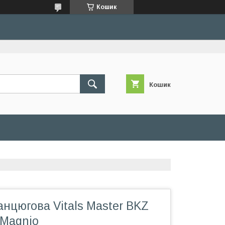
Кошик
Кошик
нцюгова Vitals Master BKZ
uMagnio