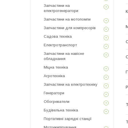
Запчастини на
електрогенератори
К
Запчастини на мотопомпи
М
Запчастини для компресорів
Садова техніка
О
Електротранспорт
Запчастини на навісне
О
обладнання
Міцна техніка
П
Агротехніка
Запчастини на електротехніку
Р
Генератори
Обогреватели
Т
Будівельна техніка
Портативні зарядні станції
Т
Мотоекипірування