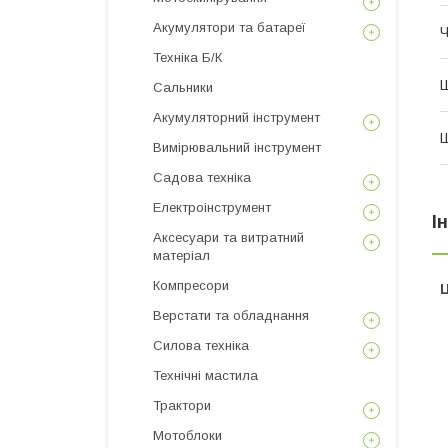
Акумулятори та батареї
Ч
Техніка Б/К
Ш
Сальники
Акумуляторний інструмент
Ш
Вимірювальний інструмент
Садова техніка
Електроінструмент
І
Аксесуари та витратний
матеріал
Компресори
Ц
Верстати та обладнання
Силова техніка
Технічні мастила
Трактори
Мотоблоки