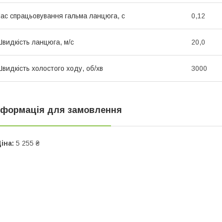
ас спрацьовування гальма ланцюга, с
0,12
видкість ланцюга, м/c
20,0
видкість холостого ходу, об/хв
3000
нформація для замовлення
іна:
5 255 ₴