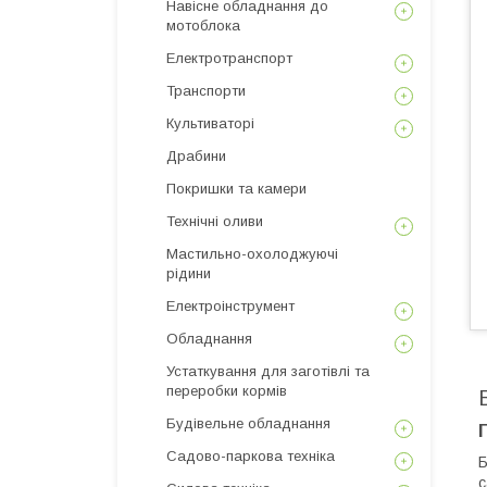
Навісне обладнання до
мотоблока
Електротранспорт
Транспорти
Культиваторі
Драбини
Покришки та камери
Технічні оливи
Мастильно-охолоджуючі
рідини
Електроінструмент
Обладнання
Устаткування для заготівлі та
переробки кормів
Будівельне обладнання
Садово-паркова техніка
Б
с