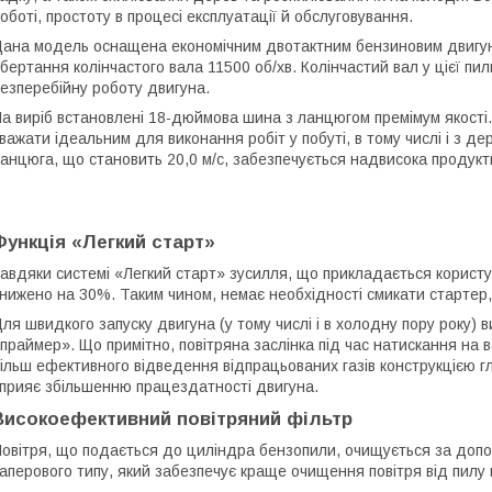
оботі, простоту в процесі експлуатації й обслуговування.
ана модель оснащена економічним двотактним бензиновим двигуно
бертання колінчастого вала 11500 об/хв. Колінчастий вал у цієї п
езперебійну роботу двигуна.
а виріб встановлені 18-дюймова шина з ланцюгом премімум якост
важати ідеальним для виконання робіт у побуті, в тому числі і з 
анцюга, що становить 20,0 м/с, забезпечується надвисока продукт
Функція «Легкий старт»
авдяки системі «Легкий старт» зусилля, що прикладається користу
нижено на 30%. Таким чином, немає необхідності смикати стартер,
ля швидкого запуску двигуна (у тому числі і в холодну пору року)
праймер». Що примітно, повітряна заслінка під час натискання на
ільш ефективного відведення відпрацьованих газів конструкцією г
прияє збільшенню працездатності двигуна.
Високоефективний повітряний фільтр
овітря, що подається до циліндра бензопили, очищується за доп
аперового типу, який забезпечує краще очищення повітря від пилу в