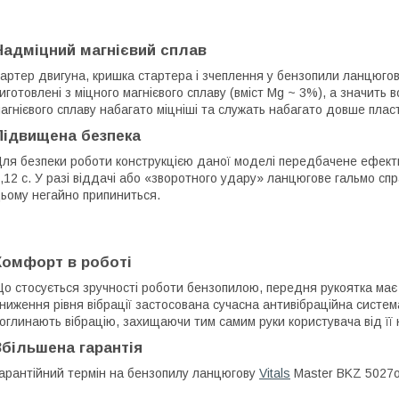
Надміцний магнієвий сплав
артер двигуна, кришка стартера і зчеплення у бензопили ланцюгово
иготовлені з міцного магнієвого сплаву (вміст Mg ~ 3%), а значить в
агнієвого сплаву набагато міцніші та служать набагато довше плас
Підвищена безпека
ля безпеки роботи конструкцією даної моделі передбачене ефект
,12 c. У разі віддачі або «зворотного удару» ланцюгове гальмо с
ьому негайно припиниться.
Комфорт в роботі
о стосується зручності роботи бензопилою, передня рукоятка має 
ниження рівня вібрації застосована сучасна антивібраційна систе
оглинають вібрацію, захищаючи тим самим руки користувача від її 
Збільшена гарантія
арантійний термін на бензопилу ланцюгову
Vitals
Master BKZ 5027o 