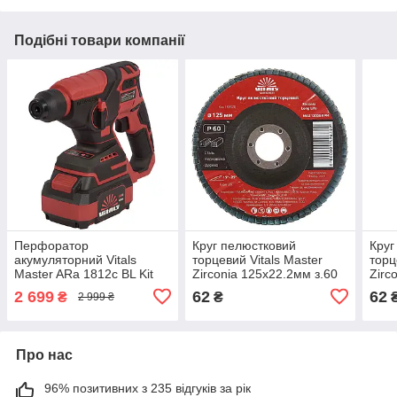
Подібні товари компанії
Перфоратор
Круг пелюстковий
Круг
акумуляторний Vitals
торцевий Vitals Master
торц
Master ARa 1812c BL Kit
Zirconia 125x22.2мм з.60
Zirc
2 699
62
62
₴
₴
2 999 ₴
Про нас
96% позитивних з 235 відгуків за рік