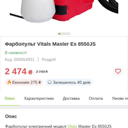
Фарбопульт Vitals Master Es 8550JS
В наявності
Код: 000054831
Роздріб
2 474
₴
2 749 ₴
Економія
275 ₴
Залишилось
40 днів
Опис
Характеристики
Доставка
Оплата
Умови п
Опис
Фарбопульт електричний моделі
Vitals
Master Es 8550JS