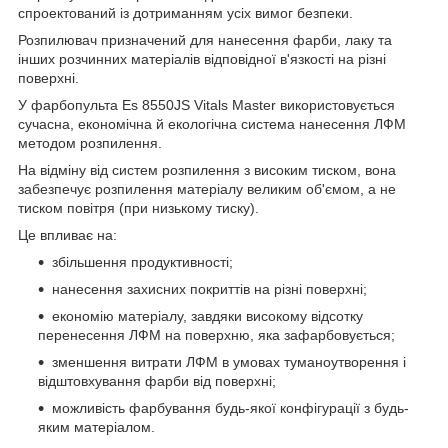
спроектований із дотриманням усіх вимог безпеки.
Розпилювач призначений для нанесення фарби, лаку та
інших розчинних матеріалів відповідної в'язкості на різні
поверхні.
У фарбопульта Es 8550JS Vitals Master використовується
сучасна, економічна й екологічна система нанесення ЛФМ
методом розпилення.
На відміну від систем розпилення з високим тиском, вона
забезпечує розпилення матеріалу великим об'ємом, а не
тиском повітря (при низькому тиску).
Це впливає на:
збільшення продуктивності;
нанесення захисних покриттів на різні поверхні;
економію матеріалу, завдяки високому відсотку
перенесення ЛФМ на поверхню, яка зафарбовується;
зменшення витрати ЛФМ в умовах туманоутворення і
відштовхування фарби від поверхні;
можливість фарбування будь-якої конфігурації з будь-
яким матеріалом.