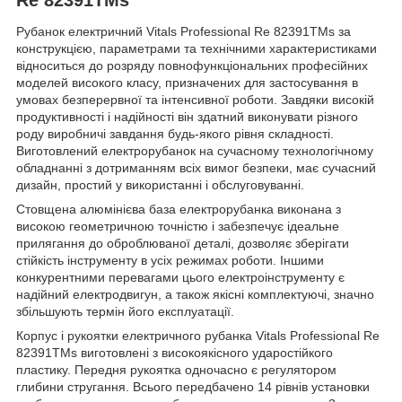
Рубанок електричний Vitals Professional Re 82391TMs за
конструкцією, параметрами та технічними характеристиками
відноситься до розряду повнофункціональних професійних
моделей високого класу, призначених для застосування в
умовах безперервної та інтенсивної роботи. Завдяки високій
продуктивності і надійності він здатний виконувати різного
роду виробничі завдання будь-якого рівня складності.
Виготовлений електрорубанок на сучасному технологічному
обладнанні з дотриманням всіх вимог безпеки, має сучасний
дизайн, простий у використанні і обслуговуванні.
Стовщена алюмінієва база електрорубанка виконана з
високою геометричною точністю і забезпечує ідеальне
прилягання до оброблюваної деталі, дозволяє зберігати
стійкість інструменту в усіх режимах роботи. Іншими
конкурентними перевагами цього електроінструменту є
надійний електродвигун, а також якісні комплектуючі, значно
збільшують термін його експлуатації.
Корпус і рукоятки електричного рубанка Vitals Professional Re
82391TMs виготовлені з високоякісного ударостійкого
пластику. Передня рукоятка одночасно є регулятором
глибини стругання. Всього передбачено 14 рівнів установки