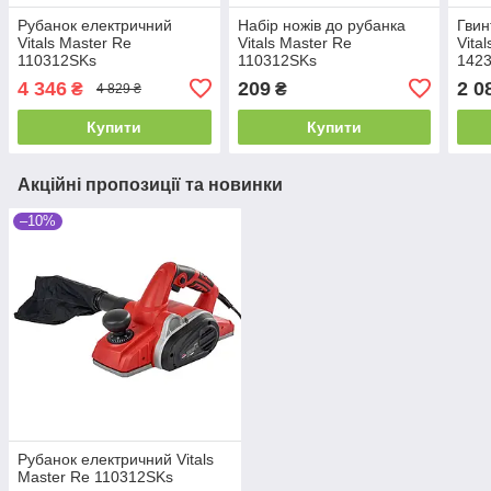
Рубанок електричний
Набір ножів до рубанка
Гвин
Vitals Master Re
Vitals Master Re
Vita
110312SKs
110312SKs
1423
4 346
209
2 0
₴
₴
4 829 ₴
Купити
Купити
Акційні пропозиції та новинки
–10%
Рубанок електричний Vitals
Master Re 110312SKs