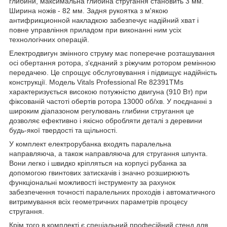
глибини, максимальна глибина стругання становить 3 мм.
Ширина ножів - 82 мм. Задня рукоятка з м'якою
антифрикционной накладкою забезпечує надійний хват і
повне управління приладом при виконанні ним усіх
технологічних операцій.
Електродвигун змінного струму має поперечне розташування
осі обертання ротора, з'єднаний з ріжучим ротором ремінною
передачею. Це спрощує обслуговування і підвищує надійність
конструкції. Модель Vitals Professional Re 82391TMs
характеризується високою потужністю двигуна (910 Вт) при
фіксованій частоті обертів ротора 13000 об/хв. У поєднанні з
широким діапазоном регулювань глибини стругання це
дозволяє ефективно і якісно обробляти деталі з деревини
будь-якої твердості та щільності.
У комплект електрорубанка входять паралельна
направляюча, а також направляюча для стругання шпунта.
Вони легко і швидко кріпляться на корпусі рубанка за
допомогою гвинтових затискачів і значно розширюють
функціональні можливості інструменту за рахунок
забезпечення точності паралельних проходів і автоматичного
витримування всіх геометричних параметрів процесу
стругання.
Крім того в комплекті є спеціальний професійний стенд для