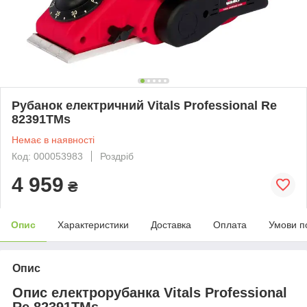
Рубанок електричний Vitals Professional Re
82391TMs
Немає в наявності
Код: 000053983
Роздріб
4 959
₴
Опис
Характеристики
Доставка
Оплата
Умови п
Опис
Опис електрорубанка Vitals Professional
Re 82391TMs