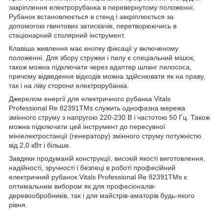
закріплення електрорубанка в перевернутому положенні.
Рубанок встановлюється в стенд і закріплюється за
допомогою гвинтових затискачів, перетворюючись в
стаціонарний столярний інструмент.
Клавіша живлення має кнопку фіксації у включеному
положенні. Для збору стружки і пилу є спеціальний мішок,
також можна підключати через адаптер шланг пилососа,
причому відведення відходів можна здійснювати як на праву,
так і на ліву сторони електрорубанка.
Джерелом енергії для електричного рубанка Vitals
Professional Re 82391TMs служить однофазна мережа
змінного струму з напругою 220-230 В і частотою 50 Гц. Також
можна підключати цей інструмент до пересувної
мініелектростанції (генератору) змінного струму потужністю
від 2,0 кВт і більше.
Завдяки продуманій конструкції, високій якості виготовлення,
надійності, зручності і безпеці в роботі професійний
електричний рубанок Vitals Professional Re 82391TMs є
оптимальним вибором як для професіоналів-
деревообробників, так і для майстрів-аматорів будь-якого
рівня.