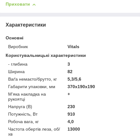
Приховати
Характеристики
Основні
Виробник
Vitals
Користувальницькі характеристики
- глибина
3
Ширина
82
Ваґа немаєто/брутто, кг
5,3/5,6
Габарити упаковки, мм
370х190х190
М'яка накладка на
+
рукоятці
Напруга (В)
230
Потужність, Вт
910
Робоча вага, кг
4,0
Частота обертів леза, об/
13000
хв