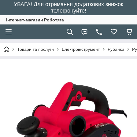
УВАГА! Для отримання додаткових знижок
телефонуйте!
Інтернет-магазин Роботяга
Товари та послуги
Електроінструмент
Рубанки
Ру