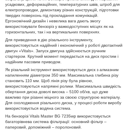
усадкових, деформаційних, температурних швів, штроб для
електропроводки, демонтажу різних конструкцій, підготовки
твердих поверхонь під прокладання комунікацій.
Ергономічний дизайн і невелика вага дають змогу
використовувати бензоріз у важкодоступних місцях як на
горизонтальних, так і на вертикальних поверхнях.
Для приведення в дію різального інструменту,
використовується надійний і економічний у роботі двотактний
двигун «Vitals». Запуск двигуна здійснюється ручним
стартером. Крутний момент передається на диск простим і
надійним пасовим приводом.
Як різальний інструмент використовується диск з алмазним
напиленням діаметром 350 мм. Максимальна глибина різу
становить 110 мм. Щоб лінія різу була рівною,
використовуються напрямні ролики. Максимальна швидкість
обертання диска доволі висока – 5100 об/хв, що дуже
важливо при різанні міцного за своєю структурою матеріалу.
Для охолодження різального диска, у процесі роботи виробу
використовується водяна система.
На бензорізі Vitals Master BG 7235wp використовується
багаторівнева система фільтрації: основний фільтр –
паперовий, допоміжний – поролоновий.