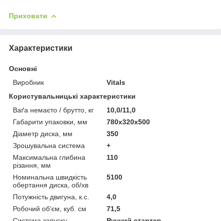
Приховати
Характеристики
Основні
Виробник
Vitals
Користувальницькі характеристики
Ваґа немаєто / брутто, кг
10,0/11,0
Габарити упаковки, мм
780х320х500
Діаметр диска, мм
350
Зрошувальна система
+
Максимальна глибина
110
різання, мм
Номинальна швидкість
5100
обертання диска, об/хв
Потужність двигуна, к.с.
4,0
Робочий об’єм, куб. см
71,5
Система запуску
Ручний стартер