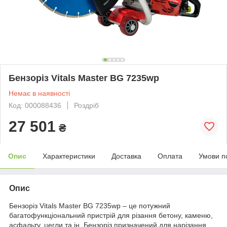
Бензоріз Vitals Master BG 7235wp
Немає в наявності
Код: 000088436
Роздріб
27 501
₴
Опис
Характеристики
Доставка
Оплата
Умови п
Опис
Бензоріз Vitals Master BG 7235wp – це потужний
багатофункціональний пристрій для різання бетону, каменю,
асфальту, цегли та ін. Бензоріз призначений для нарізання