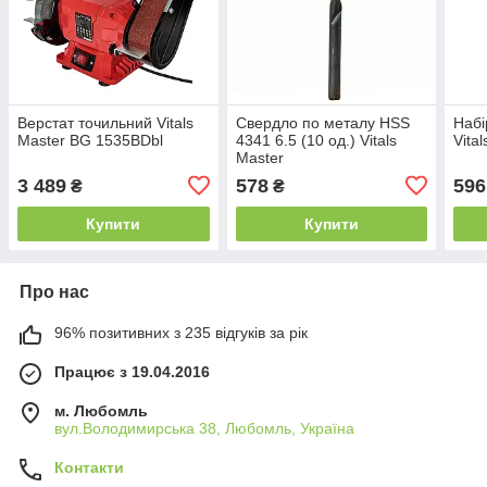
Верстат точильний Vitals
Свердло по металу HSS
Набі
Master BG 1535BDbl
4341 6.5 (10 од.) Vitals
Vita
Master
3 489
578
596
₴
₴
Купити
Купити
Про нас
96% позитивних з 235 відгуків за рік
Працює з 19.04.2016
м. Любомль
вул.Володимирська 38, Любомль, Україна
Контакти