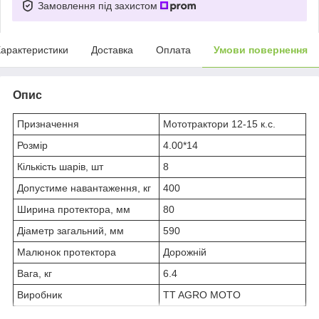
Замовлення під захистом
арактеристики
Доставка
Оплата
Умови повернення
Опис
Призначення
Мототрактори 12-15 к.с.
Розмір
4.00*14
Кількість шарів, шт
8
Допустиме навантаження, кг
400
Ширина протектора, мм
80
Діаметр загальний, мм
590
Малюнок протектора
Дорожній
Вага, кг
6.4
Виробник
TT AGRO MOTO