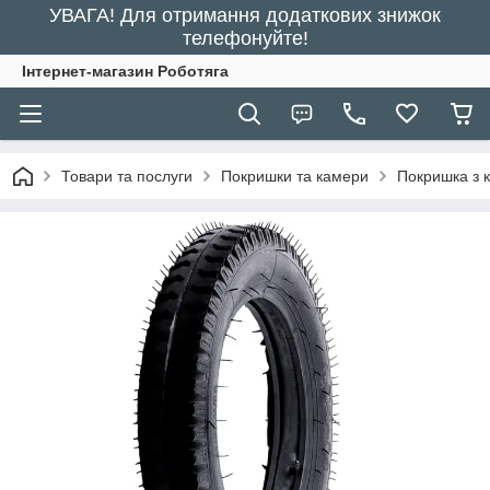
УВАГА! Для отримання додаткових знижок
телефонуйте!
Інтернет-магазин Роботяга
Товари та послуги
Покришки та камери
Покришка з 