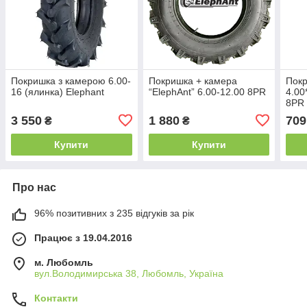
Покришка з камерою 6.00-
Покришка + камера
Покр
16 (ялинка) Elephant
“ElephAnt” 6.00-12.00 8PR
4.0
8PR 
3 550
1 880
709
₴
₴
Купити
Купити
Про нас
96% позитивних з 235 відгуків за рік
Працює з 19.04.2016
м. Любомль
вул.Володимирська 38, Любомль, Україна
Контакти