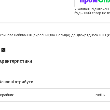
У компанії підключені
будь-який товар не п
езинова набивання (виробництво Польща) до двохрядного КТН (
арактеристики
Основні атрибути
иробник
Purflux