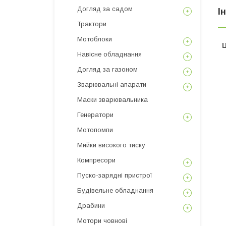
Догляд за садом
І
Трактори
Мотоблоки
Ц
Навісне обладнання
Догляд за газоном
Зварювальні апарати
Маски зварювальника
Генератори
Мотопомпи
Мийки високого тиску
Компресори
Пуско-зарядні пристрої
Будівельне обладнання
Драбини
Мотори човнові