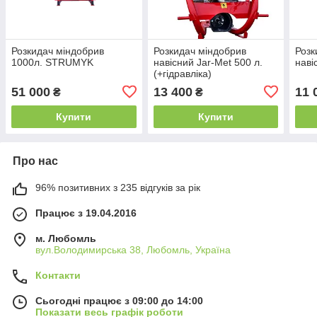
Розкидач міндобрив
Розкидач міндобрив
Розк
1000л. STRUMYK
навісний Jar-Met 500 л.
наві
(+гідравліка)
51 000
13 400
11 
₴
₴
Купити
Купити
Про нас
96% позитивних з 235 відгуків за рік
Працює з 19.04.2016
м. Любомль
вул.Володимирська 38, Любомль, Україна
Контакти
Сьогодні працює з 09:00 до 14:00
Показати весь графік роботи