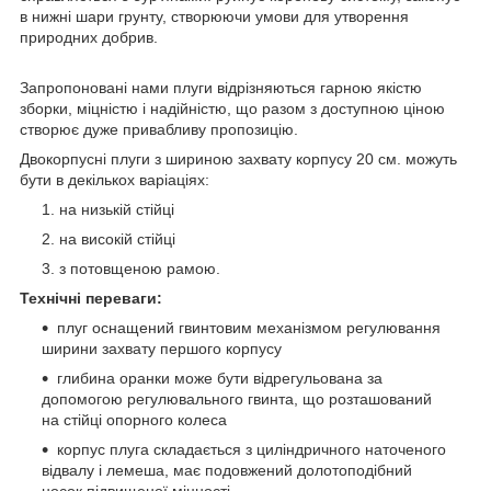
в нижні шари грунту, створюючи умови для утворення
природних добрив.
Запропоновані нами плуги відрізняються гарною якістю
зборки, міцністю і надійністю, що разом з доступною ціною
створює дуже привабливу пропозицію.
Двокорпусні плуги з шириною захвату корпусу 20 см. можуть
бути в декількох варіаціях:
на низькій стійці
на високій стійці
з потовщеною рамою.
Технічні переваги:
плуг оснащений гвинтовим механізмом регулювання
ширини захвату першого корпусу
глибина оранки може бути відрегульована за
допомогою регулювального гвинта, що розташований
на стійці опорного колеса
корпус плуга складається з циліндричного наточеного
відвалу і лемеша, має подовжений долотоподібний
носок підвищеної міцності