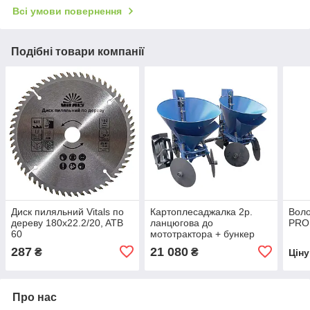
Всі умови повернення
Подібні товари компанії
Диск пиляльний Vitals по
Картоплесаджалка 2р.
Воло
дереву 180x22.2/20, ATB
ланцюгова до
PROF
60
мототрактора + бункер
для внесення добрив
287
21 080
₴
₴
Цін
(регульоване міжряддя)
(КС20)
Про нас