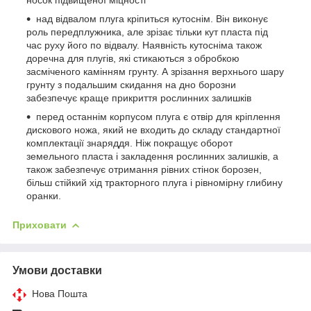
над відвалом плуга кріпиться кутоснім. Він виконує
роль передплужника, але зрізає тільки кут пласта під
час руху його по відвалу. Наявність кутосніма також
доречна для плугів, які стикаються з обробкою
засміченого камінням грунту. А зрізання верхнього шару
грунту з подальшим скидання на дно борозни
забезпечує краще прикриття рослинних залишків
перед останнім корпусом плуга є отвір для кріплення
дискового ножа, який не входить до складу стандартної
комплектації знаряддя. Ніж покращує оборот
земельного пласта і закладення рослинних залишків, а
також забезпечує отримання рівних стінок борозен,
більш стійкий хід тракторного плуга і рівномірну глибину
оранки.
Приховати
Умови доставки
Нова Пошта