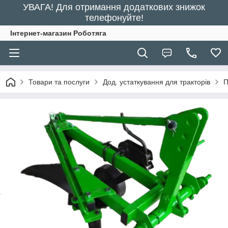
УВАГА! Для отримання додаткових знижок
телефонуйте!
Інтернет-магазин Роботяга
Товари та послуги
Дод. устаткування для тракторів
П