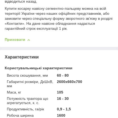
відводиться назад.
Купити косарку навісну сегментно-пальцеву можна на всій
території України через наших офіційних представників, або
замовити через спеціальну форму зворотного зв’язку в розділі
«Контакти». На дане навісне обладнання надається
гарантійний строк експлуатації 1 рік.
Приховати
Характеристики
Користувальницькі характеристики
Висота скошування, мм
60 - 80
Габаритні розміри, ДхШхВ,
2600х660х700
мм
Маса, кг
105
Потужність трактора що
16 - 30
агрегатується, к. с.
Продуктивність, га/рік
0,9 - 1,5
Робоча ширина
1600