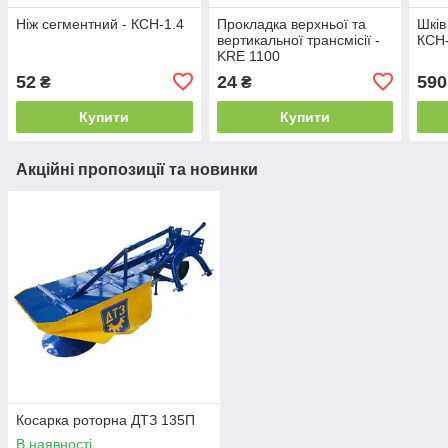
Ніж сегментний - КСН-1.4
Прокладка верхньої та
Шків
вертикальної трансмісії -
КСН-
KRE 1100
52
24
590
₴
₴
Купити
Купити
Акційні пропозиції та новинки
Косарка роторна ДТЗ 135П
В наявності