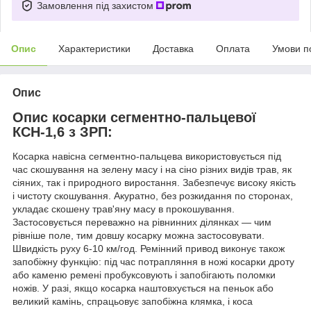
Замовлення під захистом
Опис
Характеристики
Доставка
Оплата
Умови п
Опис
Опис косарки сегментно-пальцевої
КСН-1,6 з ЗРП:
Косарка навісна сегментно-пальцева використовується під
час скошування на зелену масу і на сіно різних видів трав, як
сіяних, так і природного виростання. Забезпечує високу якість
і чистоту скошування. Акуратно, без розкидання по сторонах,
укладає скошену трав'яну масу в прокошування.
Застосовується переважно на рівнинних ділянках — чим
рівніше поле, тим довшу косарку можна застосовувати.
Швидкість руху 6-10 км/год. Ремінний привод виконує також
запобіжну функцію: під час потрапляння в ножі косарки дроту
або каменю ремені пробуксовують і запобігають поломки
ножів. У разі, якщо косарка наштовхується на пеньок або
великий камінь, спрацьовує запобіжна клямка, і коса