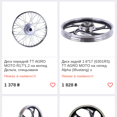
Диск передній TT AGRO
Диск задній 1.6*17 (6301RS)
MOTO R17*1,2 на мопед
TT AGRO MOTO на сепед
Дельта, спицьоване
Alpha (Mustang) з
барабанне гальмо
бензиновим двигуном 125CC
Немає в наявності
Немає в наявності
1 378
1 828
₴
₴