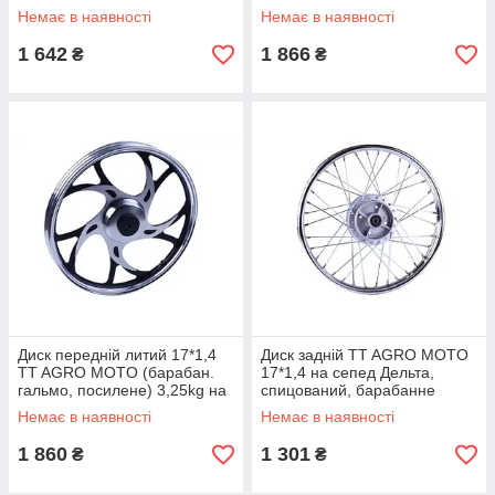
на мопед Актив
мопед Альфа
Немає в наявності
Немає в наявності
1 642
1 866
₴
₴
Диск передній литий 17*1,4
Диск задній TT AGRO MOTO
TT AGRO MOTO (барабан.
17*1,4 на сепед Дельта,
гальмо, посилене) 3,25kg на
спицований, барабанне
мопед Альфа
гальмо, 2,65kg
Немає в наявності
Немає в наявності
1 860
1 301
₴
₴