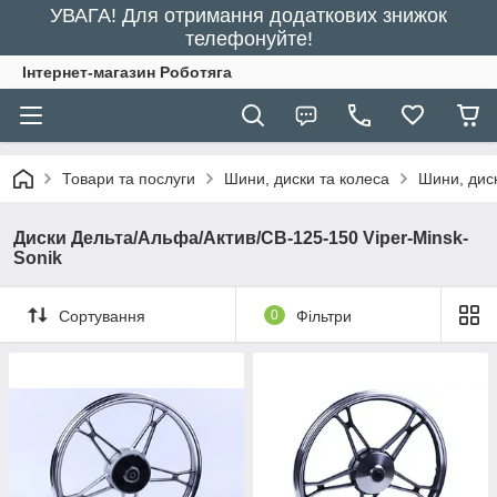
УВАГА! Для отримання додаткових знижок
телефонуйте!
Інтернет-магазин Роботяга
Товари та послуги
Шини, диски та колеса
Шини, дис
Диски Дельта/Альфа/Актив/СВ-125-150 Viper-Minsk-
Sonik
Сортування
0
Фільтри