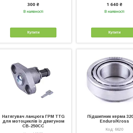
300 ₴
1 640 ₴
В наявності
В наявності
Купити
Купити
Натягувач ланцюга ГРМ TTG
Підшипник керма 320
для мотоциклів із двигуном
Enduro/Kross
СВ-250СС
6620