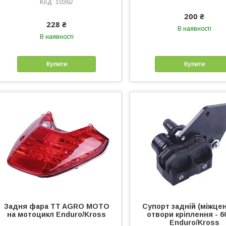
10362
200 ₴
228 ₴
В наявності
В наявності
Купити
Купити
Задня фара TT AGRO MOTO
Супорт задній (міжце
на мотоцикл Enduro/Kross
отвори кріплення - 
Enduro/Kross