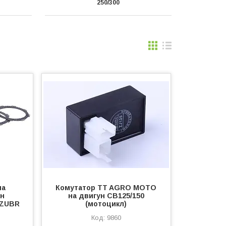
250/300
на
Комутатор TT AGRO MOTO
ун
на двигун СВ125/150
- ZUBR
(мотоцикл)
9860