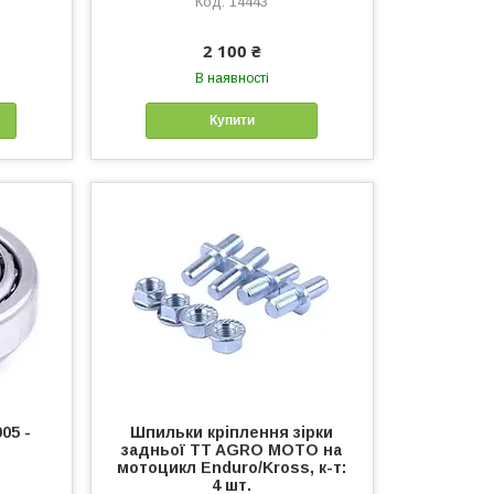
14443
2 100 ₴
В наявності
Купити
05 -
Шпильки кріплення зірки
задньої TT AGRO MOTO на
мотоцикл Enduro/Kross, к-т:
4 шт.