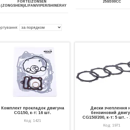
FORTE/ZONSEN
250/300СС
(ZONGSHEN)/LIFAN/VIPER/SHINERAY
Комплект прокладок двигуна
Диски зчеплення 
CG150, к-т: 16 шт.
бензиновий двиг
СG150/200, к-т: 5 шт. 
1421
1971