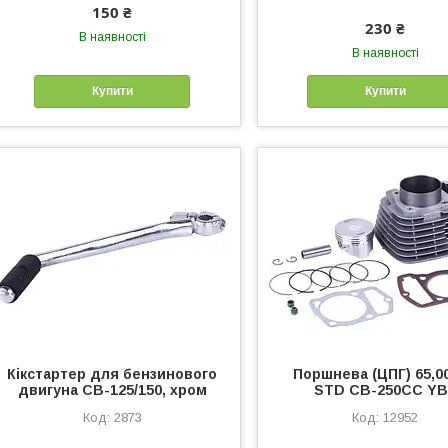
150 ₴
230 ₴
В наявності
В наявності
Купити
Купити
Кікстартер для бензинового
Поршнева (ЦПГ) 65,0
двигуна СВ-125/150, хром
STD CB-250CC YB
2873
12952