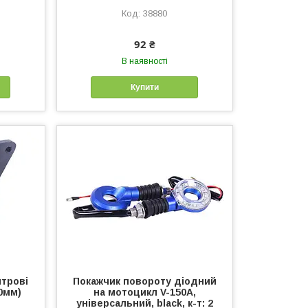
38880
92 ₴
В наявності
Купити
нтрові
Покажчик повороту діодний
60мм)
на мотоцикл V-150A,
універсальний, black, к-т: 2