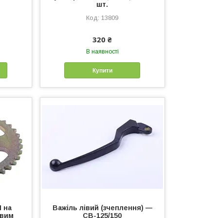
шт.
13809
320 ₴
В наявності
Купити
Н на
Важіль лівий (зчеплення) —
овим
СВ-125/150