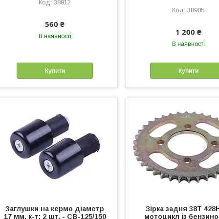
38912
38905
560 ₴
1 200 ₴
В наявності
В наявності
Купити
Купити
Заглушки на кермо діаметр
Зірка задня 38Т 428
17 мм, к-т: 2 шт. - СВ-125/150
мотоцикл із бензин