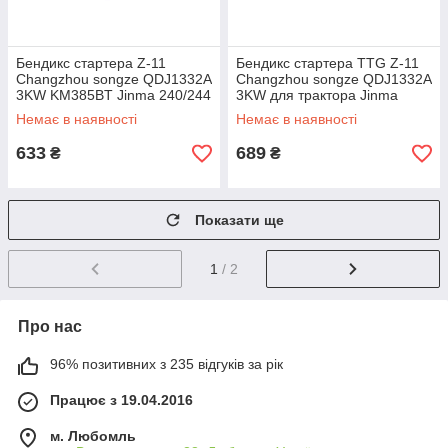
Бендикс стартера Z-11
Бендикс стартера TTG Z-11
Changzhou songze QDJ1332A
Changzhou songze QDJ1332A
3KW KM385BT Jinma 240/244
3KW для трактора Jinma
УЦЕНКА
240/244 з дизельним
Немає в наявності
Немає в наявності
двигуном KM385BT, тип 2
633
689
₴
₴
Показати ще
1
/ 2
Про нас
96% позитивних з 235 відгуків за рік
Працює з 19.04.2016
м. Любомль