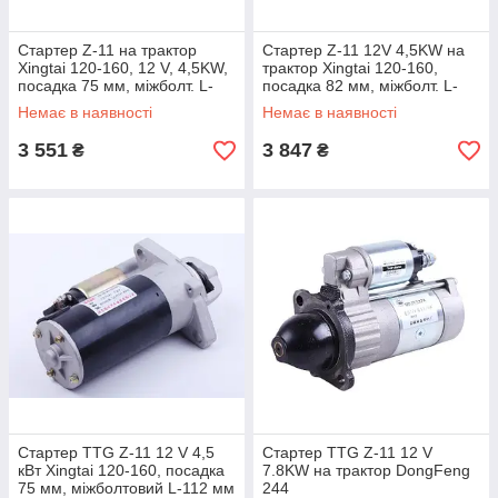
Стартер Z-11 на трактор
Стартер Z-11 12V 4,5KW на
Xingtai 120-160, 12 V, 4,5KW,
трактор Xingtai 120-160,
посадка 75 мм, міжболт. L-
посадка 82 мм, міжболт. L-
112 мм УЦЕНКА
118 мм, тип 2
Немає в наявності
Немає в наявності
3 551
3 847
₴
₴
Стартер TTG Z-11 12 V 4,5
Стартер TTG Z-11 12 V
кВт Xingtai 120-160, посадка
7.8KW на трактор DongFeng
75 мм, міжболтовий L-112 мм
244