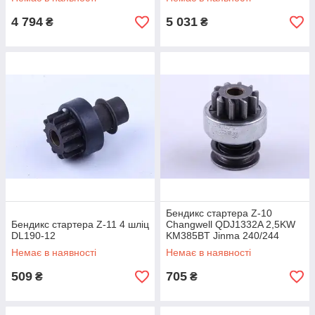
75 мм, міжболт. L-112 мм,
4 794
5 031
₴
₴
Бендикс стартера Z-10
Бендикс стартера Z-11 4 шліц
Changwell QDJ1332A 2,5KW
DL190-12
KM385BT Jinma 240/244
Немає в наявності
Немає в наявності
509
705
₴
₴