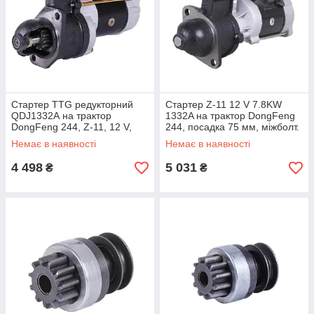
Стартер TTG редукторний
Стартер Z-11 12 V 7.8KW
QDJ1332А на трактор
1332A на трактор DongFeng
DongFeng 244, Z-11, 12 V,
244, посадка 75 мм, міжболт.
7.8KW
L-111 мм
Немає в наявності
Немає в наявності
4 498
5 031
₴
₴