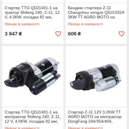
Стартер TTG QDJ1401-1 на
Бендикс стартера Z-11
трактор Shifeng 240, Z-11, 12
Changzhou songze QDJ1332A
V, 4.0KW, посадка 82 мм,
3KW TT AGRO MOTO на
межболт. L-120 мм УЦЕНКА
мінітрактор Jinma 240/244 з
Немає в наявності
Немає в наявності
дизельним двигуном
KM385BT, тип
3 847
606
₴
₴
Стартер TTG QDJ1401-1 на
Стартер Z-11 12V 3,2KW TT
мінітрактор Shifeng 240, Z-11,
AGRO MOTO на мінітрактор
12 V, 4.0KW, посадка 82 мм,
DongFeng 244/354/404,
міжболт. L-120 мм
Xingtai 180/220/240, посадка
Немає в наявності
Немає в наявності