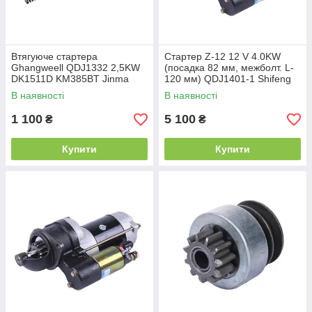
Втягуюче стартера
Стартер Z-12 12 V 4.0KW
Ghangweell QDJ1332 2,5KW
(посадка 82 мм, межболт. L-
DK1511D KM385BT Jinma
120 мм) QDJ1401-1 Shifeng
240/244
240
В наявності
В наявності
1 100
5 100
₴
₴
Купити
Купити