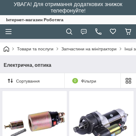
УВАГА! Для отримання додаткових знижок
телефонуйте!
Інтернет-магазин Роботяга
Товари та послуги
Запчастини на мінітрактори
Інші 
Електрична, оптика
Сортування
0
Фільтри