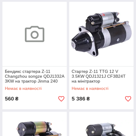
Бендикс стартера Z-11
Стартер Z-11 TTG 12 V
Changzhou songze QDJ1332A
3.5KW QDJ1321J СF3B24T
3KW на трактор Jinma 240
на мінітрактор
/244 з дизельним двигуном
Немає в наявності
Немає в наявності
KM385BT УЦЕНКА
560
5 386
₴
₴