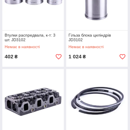
Втулки распредвала, к-т: 3
Гільза блока циліндрів
шт. JD3102
JD3102
Немає в наявності
Немає в наявності
402
1 024
₴
₴