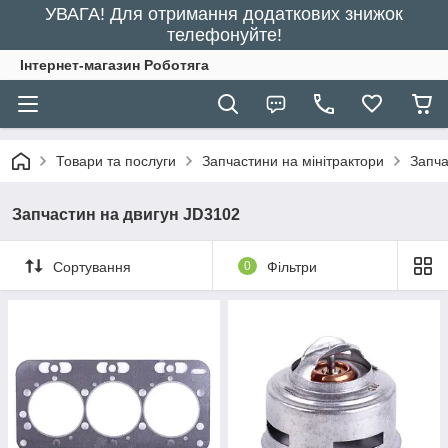
УВАГА! Для отримання додаткових знижок
телефонуйте!
Інтернет-магазин Роботяга
Товари та послуги
Запчастини на мінітрактори
Запча
Запчастин на двигун JD3102
Сортування
0
Фільтри