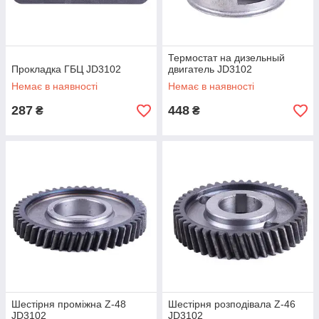
Термостат на дизельный
Прокладка ГБЦ JD3102
двигатель JD3102
Немає в наявності
Немає в наявності
287
448
₴
₴
Шестірня проміжна Z-48
Шестірня розподівала Z-46
JD3102
JD3102