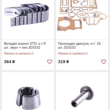
Вкладки корінні STD, к-т 8
Прокладки двигуна, к-т: 16
шт.: верх + низ JD3102
шт. JD3102
Немає в наявності
Немає в наявності
364
319
₴
₴