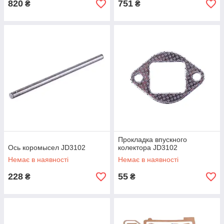
820
751
₴
₴
Прокладка впускного
Ось коромысел JD3102
колектора JD3102
Немає в наявності
Немає в наявності
228
55
₴
₴