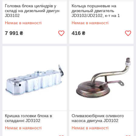
Головка блока циліндрів у
Кольца поршневые на
складі на дизельний двигун
дизельный двигатель
JD3102
JD3102/JD2102, к-т на 1
поршень
Немає в наявності
Немає в наявності
7 991
416
₴
₴
Кришка головки блока в
Оливазоюбірник оливного
складанні JD3102
насоса двигуна JD3102
Немає в наявності
Немає в наявності