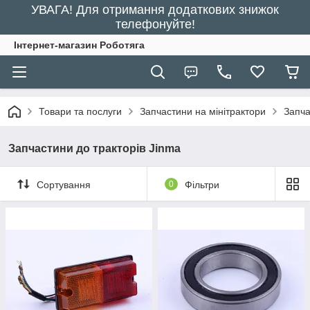
УВАГА! Для отримання додаткових знижок
телефонуйте!
Інтернет-магазин Роботяга
Товари та послуги
Запчастини на мінітрактори
Запча
Запчастини до тракторів Jinma
Сортування
0
Фільтри