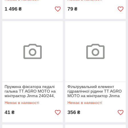
1 496
79
₴
₴
Пружина фіксатора педалі
Фільтрувальний елемент
гальма TT AGRO MOTO на
гідравлічної рідини TT AGRO
мінітрактор Jinma 240/244,
MOTO на мінітрактор Jinma
тип 2
200/204/240/244, з трубкою,
Немає в наявності
Немає в наявності
тип 2
41
356
₴
₴