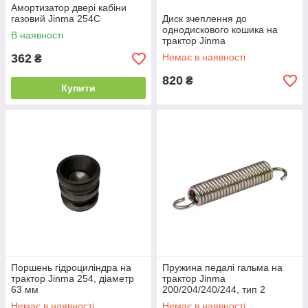
Амортизатор двері кабіни
газовий Jinma 254C
Диск зчеплення до
однодискового кошика на
В наявності
трактор Jinma
200/204/240/244, тип 2
362
Немає в наявності
₴
820
₴
Купити
Поршень гідроциліндра на
Пружина педалі гальма на
трактор Jinma 254, діаметр
трактор Jinma
63 мм
200/204/240/244, тип 2
Немає в наявності
Немає в наявності