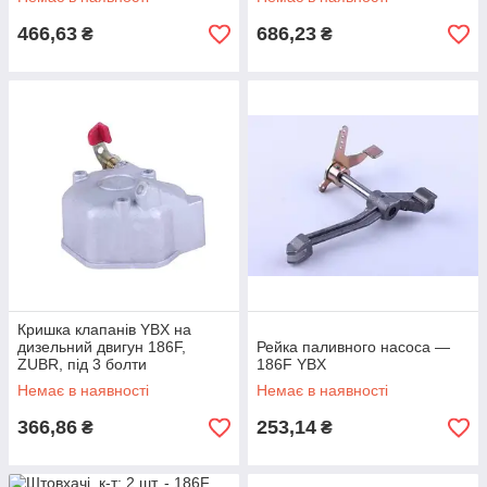
466,63
686,23
₴
₴
Кришка клапанів YBX на
дизельний двигун 186F,
Рейка паливного насоса —
ZUBR, під 3 болти
186F YBX
Немає в наявності
Немає в наявності
366,86
253,14
₴
₴