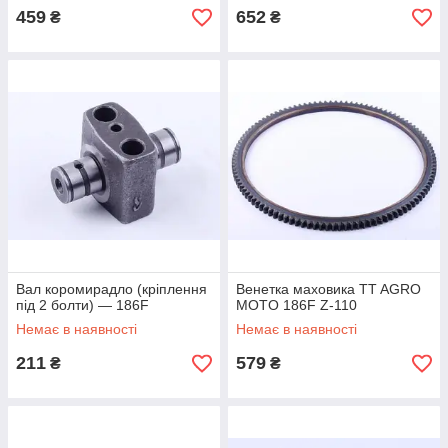
459
652
₴
₴
Вал коромирадло (кріплення
Венетка маховика TT AGRO
під 2 болти) — 186F
MOTO 186F Z-110
Немає в наявності
Немає в наявності
211
579
₴
₴