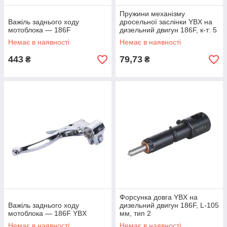
Пружини механізму
Важіль заднього ходу
дросельної заслінки YBX на
мотоблока — 186F
дизельний двигун 186F, к-т: 5
шт. , тип 2
Немає в наявності
Немає в наявності
443
79,73
₴
₴
Форсунка довга YBX на
Важіль заднього ходу
дизельний двигун 186F, L-105
мотоблока — 186F YBX
мм, тип 2
Немає в наявності
Немає в наявності