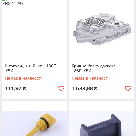
Штовхачі, к-т: 2 шт. - 186F
Кришка блока двигуна —
YBX
186F YBX
Немає в наявності
Немає в наявності
111,97
1 633,88
₴
₴