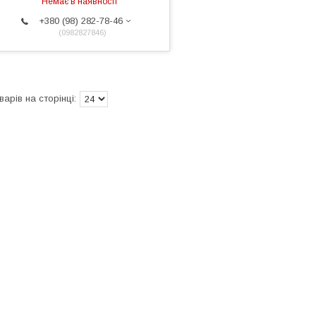
Немає в наявності
+380 (98) 282-78-46
0982827846