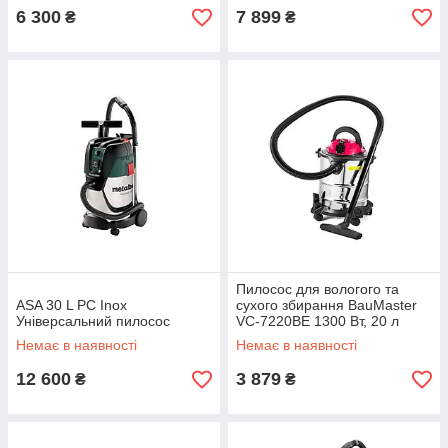
6 300
7 899
₴
₴
Пилосос для вологого та
ASA 30 L PC Inox
сухого збирання BauMaster
Універсальний пилосос
VC-7220BE 1300 Вт, 20 л
Немає в наявності
Немає в наявності
12 600
3 879
₴
₴