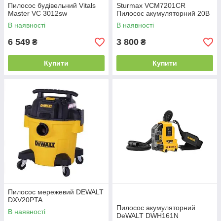
Пилосос будівельний Vitals
Sturmax VCM7201CR
Master VC 3012sw
Пилосос акумуляторний 20В
В наявності
В наявності
6 549
3 800
₴
₴
Купити
Купити
Пилосос мережевий DEWALT
DXV20PTA
Пилосос акумуляторний
В наявності
DeWALT DWH161N